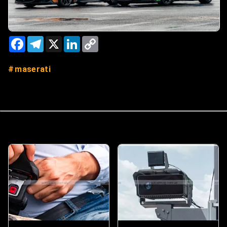
Facebook
Telegram
X
LinkedIn
Copy
Link
maserati