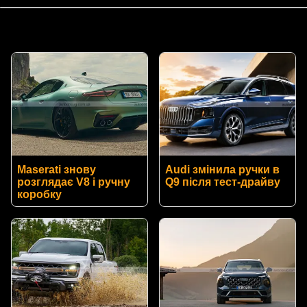
Maserati знову
Audi змінила ручки в
розглядає V8 і ручну
Q9 після тест-драйву
коробку