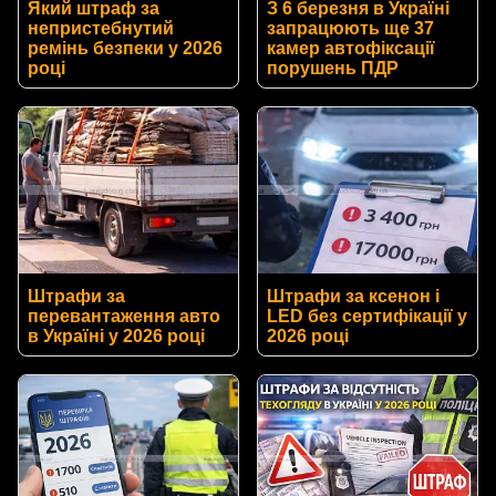
Який штраф за
З 6 березня в Україні
непристебнутий
запрацюють ще 37
ремінь безпеки у 2026
камер автофіксації
році
порушень ПДР
Штрафи за
Штрафи за ксенон і
перевантаження авто
LED без сертифікації у
в Україні у 2026 році
2026 році