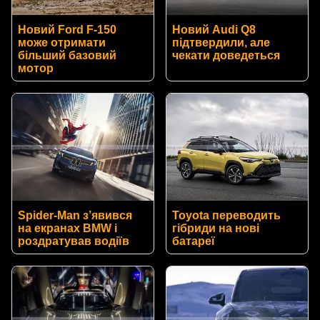
Новий Ford F-150
Новий Audi Q8
може отримати
підтвердили, але
більший базовий
чекати доведеться
мотор
Spider-Man з’явився
Toyota переводить
на екранах BMW і
гібриди на нові
роздратував водіїв
батареї