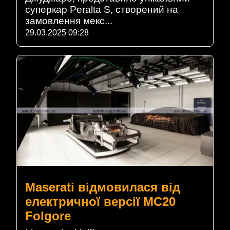
суперкар Peralta S, створений на
замовлення мекс...
29.03.2025 09:28
Maserati відмовилася від
електричної версії MC20
Folgore