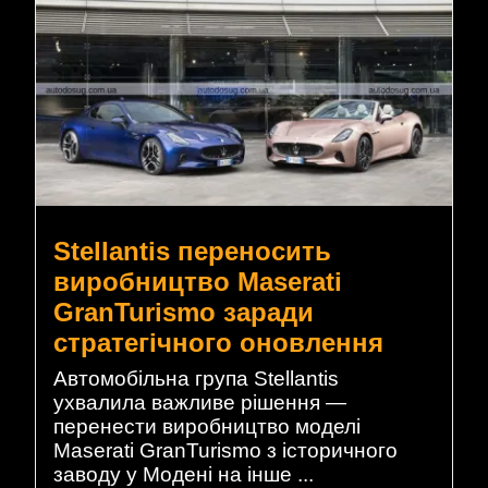
Stellantis переносить
виробництво Maserati
GranTurismo заради
стратегічного оновлення
Автомобільна група Stellantis
ухвалила важливе рішення —
перенести виробництво моделі
Maserati GranTurismo з історичного
заводу у Модені на інше ...