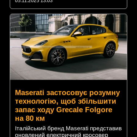
05.11.2025 13:03
Maserati застосовує розумну
технологію, щоб збільшити
запас ходу Grecale Folgore
на 80 км
Італійський бренд Maserati представив
оновлений електричний кросовер