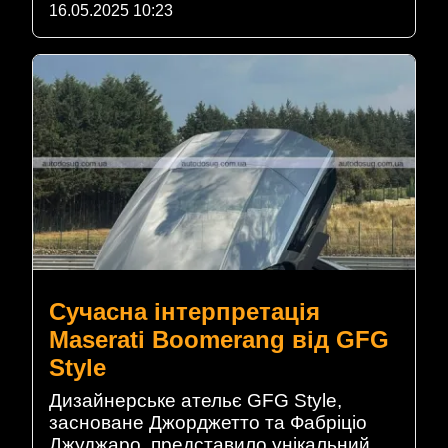
16.05.2025 10:23
Сучасна інтерпретація
Maserati Boomerang від GFG
Style
Дизайнерське ательє GFG Style,
засноване Джорджетто та Фабріціо
Джуджаро, представило унікальний