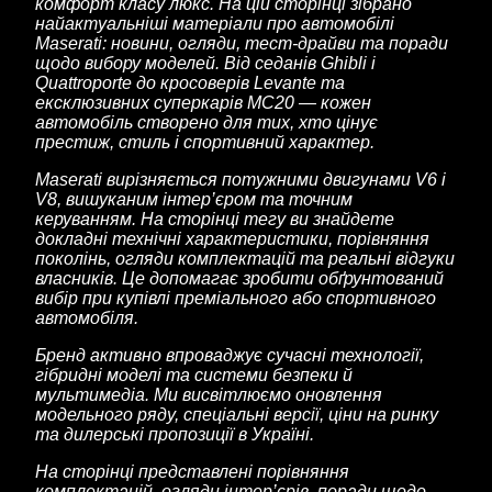
комфорт класу люкс. На цій сторінці зібрано
найактуальніші матеріали про автомобілі
Maserati: новини, огляди, тест-драйви та поради
щодо вибору моделей. Від седанів Ghibli і
Quattroporte до кросоверів Levante та
ексклюзивних суперкарів MC20 — кожен
автомобіль створено для тих, хто цінує
престиж, стиль і спортивний характер.
Maserati вирізняється потужними двигунами V6 і
V8, вишуканим інтер’єром та точним
керуванням. На сторінці тегу ви знайдете
докладні технічні характеристики, порівняння
поколінь, огляди комплектацій та реальні відгуки
власників. Це допомагає зробити обґрунтований
вибір при купівлі преміального або спортивного
автомобіля.
Бренд активно впроваджує сучасні технології,
гібридні моделі та системи безпеки й
мультимедіа. Ми висвітлюємо оновлення
модельного ряду, спеціальні версії, ціни на ринку
та дилерські пропозиції в Україні.
На сторінці представлені порівняння
комплектацій, огляди інтер’єрів, поради щодо