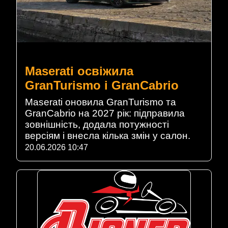
Maserati освіжила
GranTurismo і GranCabrio
Maserati оновила GranTurismo та
GranCabrio на 2027 рік: підправила
зовнішність, додала потужності
версіям і внесла кілька змін у салон.
20.06.2026 10:47