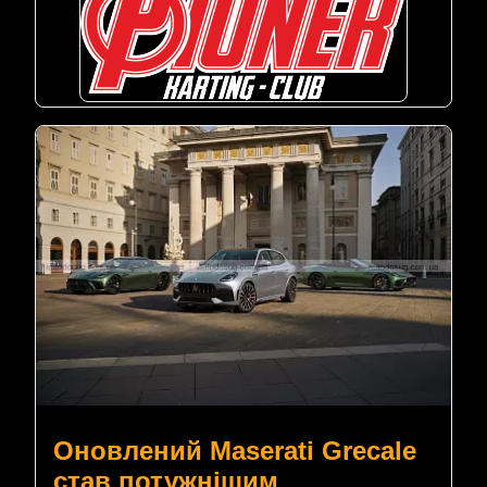
Оновлений Maserati Grecale
став потужнішим