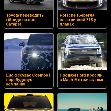
Toyota переводить
Porsche зберегла
гібриди на нові
електричний 718 у
батареї
планах
Lucid зсуває Cosmos і
Продажі Ford просіли,
перебудовує
а Mach-E втрачає темп
компанію