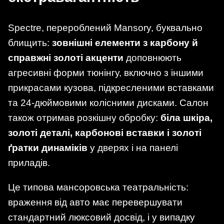
Spectre, перероблений Mansory, буквально
блищить:
зовнішні елементи з карбону й
справжні золоті акценти
доповнюють
агресивні форми тюнінгу, включно з іншими
прикрасами кузова, підкресленими вставками
та 24-дюймовими колісними дисками. Салон
також отримав розкішну обробку:
біла шкіра,
золоті деталі, карбонові вставки і золоті
ґратки динаміків
у дверях і на панелі
приладів.
Це типова мансоровська театральність:
враження від авто має перевершувати
стандартний люксовий досвід, і у випадку