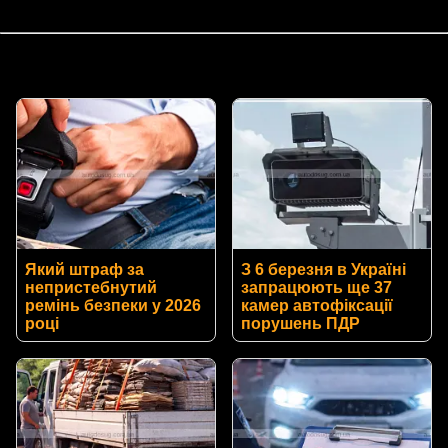
Який штраф за
З 6 березня в Україні
непристебнутий
запрацюють ще 37
ремінь безпеки у 2026
камер автофіксації
році
порушень ПДР