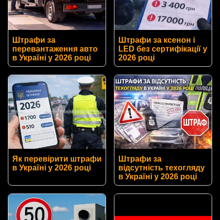
Штрафи за
Штрафи за ксенон і
перевантаження авто
LED без сертифікації у
в Україні у 2026 році
2026 році
Як перевірити штрафи
Штрафи за
в Україні у 2026 році
відсутність техогляду
в Україні у 2026 році