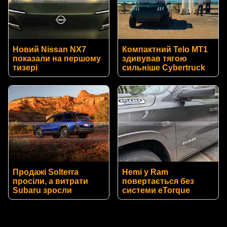
Новий Nissan NX7
Компактний Telo MT1
показали на першому
здивував тягою
тизері
сильніше Cybertruck
Продажі Solterra
Hemi у Ram
просіли, а витрати
повертається без
Subaru зросли
системи eTorque