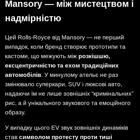
Mansory — між мистецтвом і
надмірністю
Цей Rolls-Royce від Mansory — не перший
випадок, коли бренд створює прототипи та
кастоми, що межують між
розкішшю,
ексцентричністю та ехом традиційних
автомобілів
. У минулому ательє не раз
змінювало суперкари, SUV і люксові авто,
надаючи їм не лише зовнішніх “кримінальних”
рис, а й унікального звукового та емоційного
образу.
У випадку цього EV звук зовнішніх динаміків
став
символом протесту проти тиші