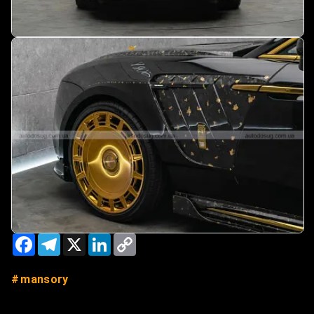
Facebook
Telegram
X
LinkedIn
Copy
Link
mansory