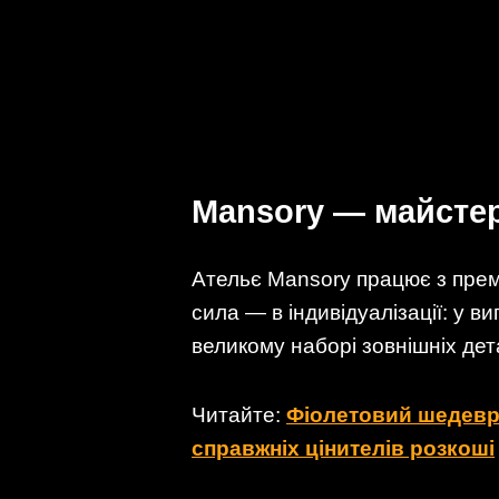
Mansory — майстер
Ательє Mansory працює з пре
сила — в індивідуалізації: у в
великому наборі зовнішніх дет
Читайте:
Фіолетовий шедевр 
справжніх цінителів розкоші