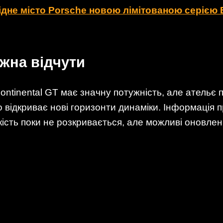
ідне місто Porsche новою лімітованою серією B
ожна відчути
ontinental GT має значну потужність, але ательє
о відкриває нові горизонти динаміки. Інформація 
ість поки не розкривається, але можливі оновлен