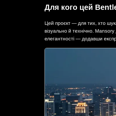
Для кого цей Bentl
Цей проєкт — для тих, хто шук
візуально й технічно. Mansor
елегантності — додавши експре