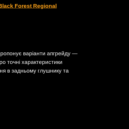
lack Forest Regional
 пропонує варіанти апгрейду —
про точні характеристики
ня в задньому глушнику та