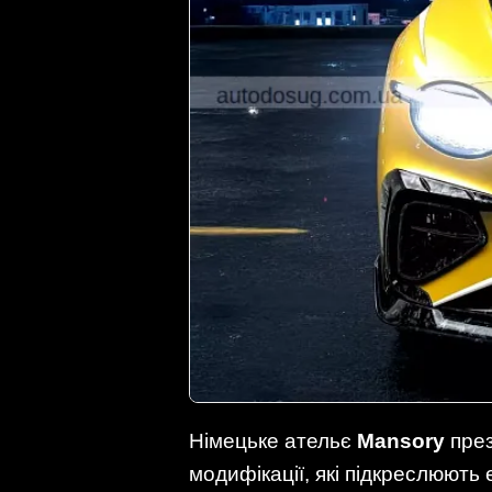
Німецьке ательє
Mansory
през
модифікації, які підкреслюють