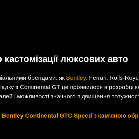
 кастомізації люксових авто
міальними брендами, як
Bentley
, Ferrari, Rolls-Ro
ипадку з Continental GT це проявилося в розробці 
алей і можливості значного підвищення потужност
Bentley Continental GTC Speed з кам’яною обро