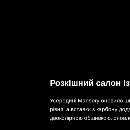
Розкішний салон із
Усередині Mansory оновило шк
рівня, а вставки з карбону дод
двоколірною обшивкою, оновле