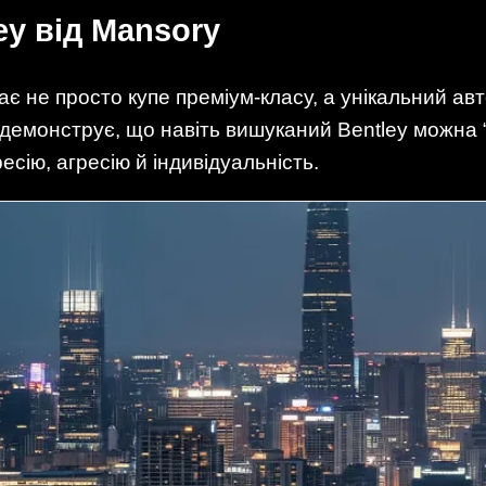
ey від Mansory
ає не просто купе преміум-класу, а унікальний авт
y демонструє, що навіть вишуканий Bentley можна
сію, агресію й індивідуальність.