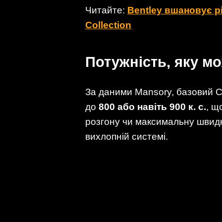
Читайте:
Bentley вшановує р
Collection
Потужність, яку м
За даними Mansory, базовий C
до
800 або навіть 900 к. с.
, щ
розгону чи максимальну швидк
вихлопній системі.