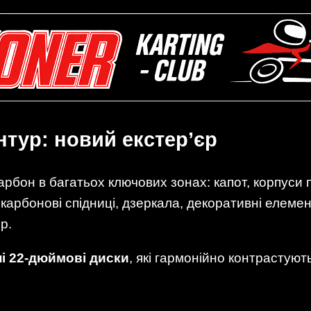
нтур: новий екстер’єр
рбон в багатьох ключових зонах: капот, корпуси 
карбонові спідниці, дзеркала, декоративні елемен
р.
і 22-дюймові диски
, які гармонійно контрастуют