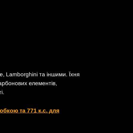
yce, Lamborghini та іншими. Їхня
карбонових елементів,
і.
бкою та 771 к.с. для