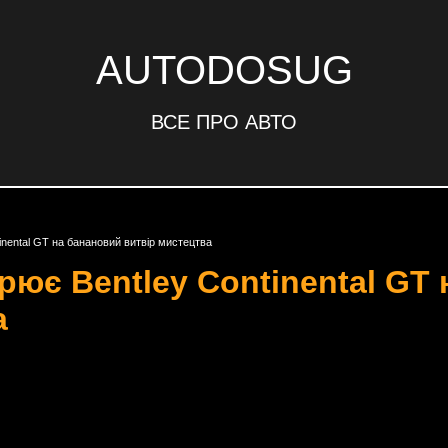
AUTODOSUG
ВСЕ ПРО АВТО
inental GT на банановий витвір мистецтва
рює Bentley Continental GT
а