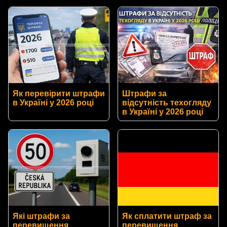
Як перевірити штрафи
Штрафи за
в Україні у 2026 році
відсутність техогляду
в Україні у 2026 році
Які штрафи за
Як сплатити штраф за
перевищення
перевищення