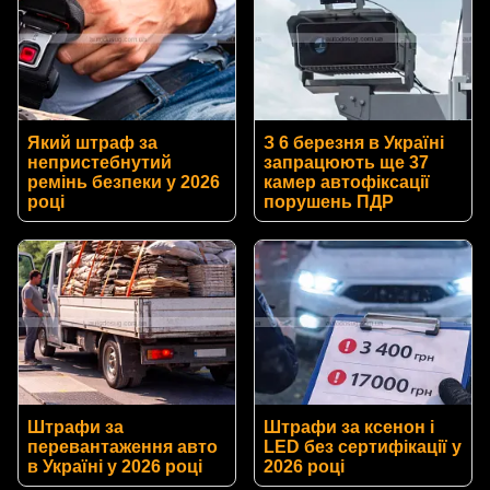
Який штраф за
З 6 березня в Україні
непристебнутий
запрацюють ще 37
ремінь безпеки у 2026
камер автофіксації
році
порушень ПДР
Штрафи за
Штрафи за ксенон і
перевантаження авто
LED без сертифікації у
в Україні у 2026 році
2026 році