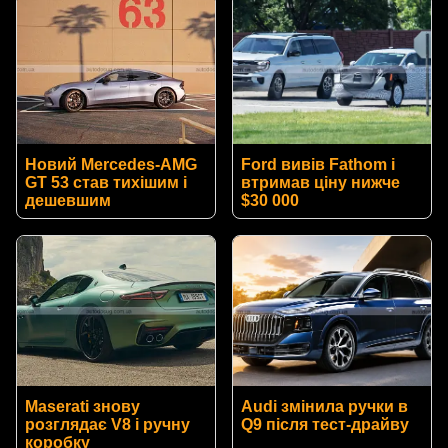
Новий Mercedes-AMG
Ford вивів Fathom і
GT 53 став тихішим і
втримав ціну нижче
дешевшим
$30 000
Maserati знову
Audi змінила ручки в
розглядає V8 і ручну
Q9 після тест-драйву
коробку