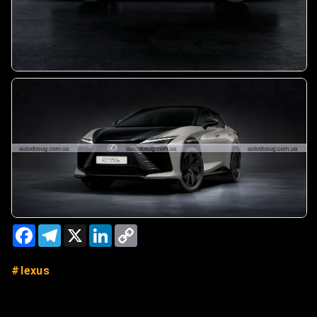
Facebook
Telegram
X
LinkedIn
Copy
Link
lexus