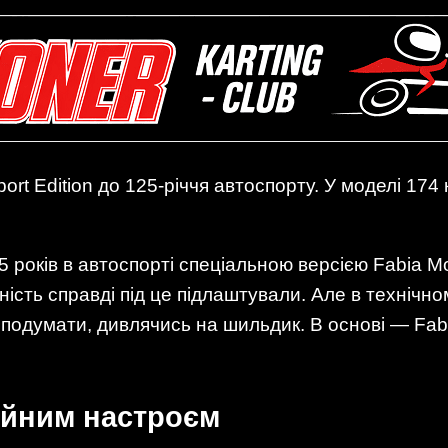
rt Edition до 125-річчя автоспорту. У моделі 174 к
 років в автоспорті спеціальною версією Fabia Mo
ність справді під це підлаштували. Але в технічно
подумати, дивлячись на шильдик. В основі — Fabi
лійним настроєм