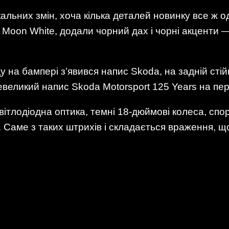
альних змін, хоча кілька деталей новинку все ж о
Moon White, додали чорний дах і чорні акценти —
ду на бампері з’явився напис Skoda, на задній сті
евеликий напис Skoda Motorsport 125 Years на пер
: світлодіодна оптика, темні 18-дюймові колеса, сп
o. Саме з таких штрихів і складається враження, щ