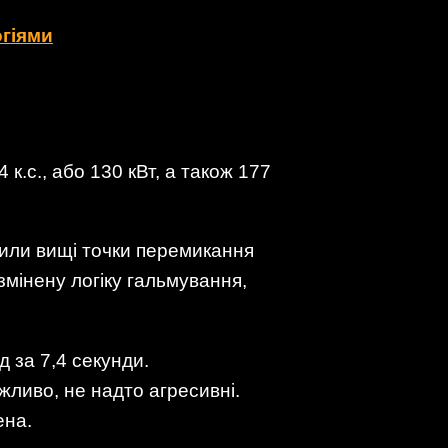
огіями
к.с., або 130 кВт, а також 177
или вищі точки перемикання
змінену логіку гальмування,
д за 7,4 секунди.
жливо, не надто агресивні.
ена.