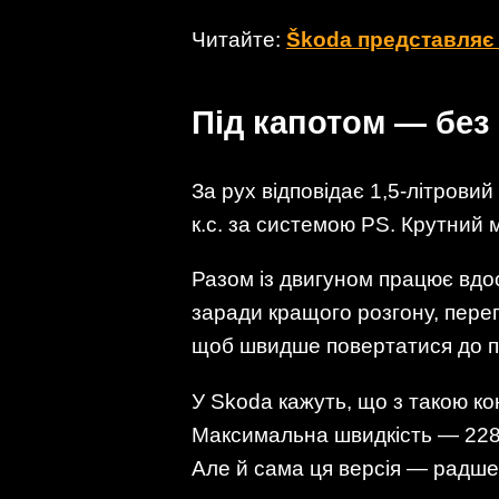
Читайте:
Škoda представляє 
Під капотом — без
За рух відповідає 1,5-літровий
к.с. за системою PS. Крутний
Разом із двигуном працює вд
заради кращого розгону, перег
щоб швидше повертатися до п
У Skoda кажуть, що з такою кон
Максимальна швидкість — 228 к
Але й сама ця версія — радше