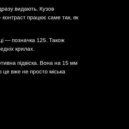
дразу видають. Кузов
 контраст працює саме так, як
йці — позначка 125. Також
едніх крилах.
ортивна підвіска. Вона на 15 мм
о це вже не просто міська