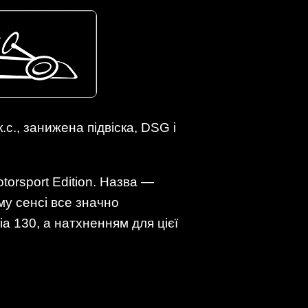
.с., занижена підвіска, DSG і
torsport Edition. Назва —
му сенсі все значно
a 130, а натхненням для цієї