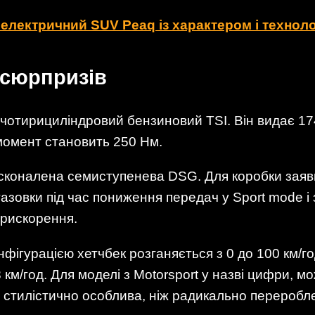
електричний SUV Peaq із характером і технол
 сюрпризів
 чотирициліндровий бензиновий TSI. Він видає 174 
 момент становить 250 Нм.
осконалена семиступенева DSG. Для коробки заяв
азовки під час пониження передач у Sport mode і 
рискорення.
фігурацією хетчбек розганяється з 0 до 100 км/го
м/год. Для моделі з Motorsport у назві цифри, мо
 стилістично особлива, ніж радикально переробл