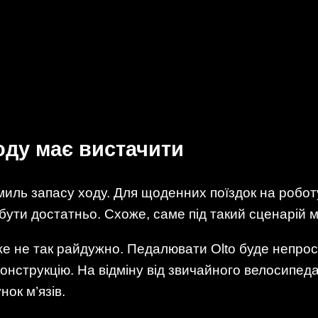
оду має вистачити
 миль запасу ходу. Для щоденних поїздок на роботу
бути достатньо. Схоже, саме під такий сценарій м
е не так райдужно. Педалювати Olto буде непрост
конструкцію. На відміну від звичайного велосипеда
ок м’язів.