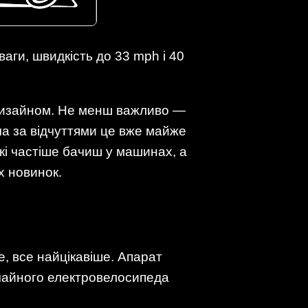
аги, швидкість до 33 mph і 40
и дизайном. Не менш важливо —
ча за відчуттями це вже майже
які частіше бачиш у машинах, а
х новинок.
не, все найцікавіше. Апарат
вичайного електровелосипеда