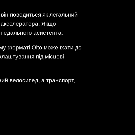
 він поводиться як легальний
у акселератора. Якщо
 педального асистента.
му форматі Olto може їхати до
лаштування під місцеві
ний велосипед, а транспорт,