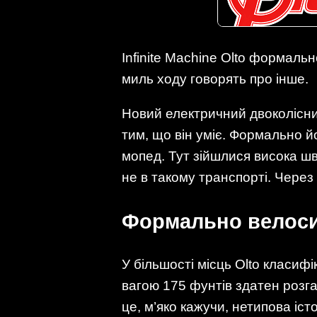
Infinite Machine Olto формаль
миль ходу говорять про інше.
Новий електричний двоколісник
тим, що він уміє. Формально 
мопед. Тут зійшлися висока шв
не в такому транспорті. Через
Формально велосип
У більшості місць Olto класифі
вагою 175 фунтів здатен розга
це, м’яко кажучи, нетипова іст