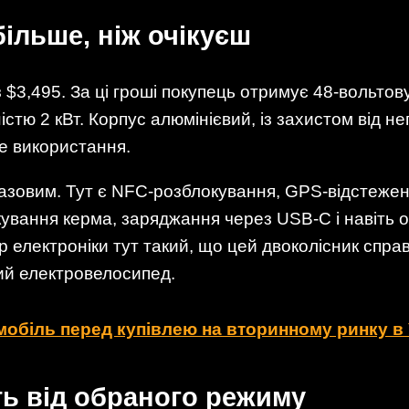
більше, ніж очікуєш
з $3,495. За ці гроші покупець отримує 48-вольтов
істю 2 кВт. Корпус алюмінієвий, із захистом від н
е використання.
зовим. Тут є NFC-розблокування, GPS-відстежен
ування керма, заряджання через USB-C і навіть 
р електроніки тут такий, що цей двоколісник спра
ний електровелосипед.
мобіль перед купівлею на вторинному ринку в 
ь від обраного режиму