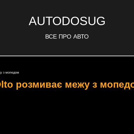
AUTODOSUG
ВСЕ ПРО АВТО
ежу з мопедом
 Olto розмиває межу з мопед