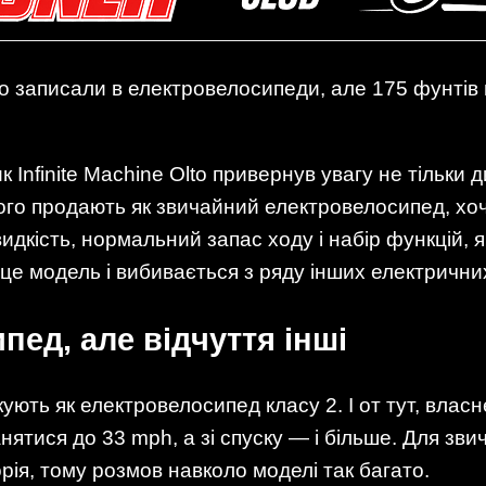
но записали в електровелосипеди, але 175 фунтів в
 Infinite Machine Olto привернув увагу не тільк
його продають як звичайний електровелосипед, хо
идкість, нормальний запас ходу і набір функцій, 
 це модель і вибивається з ряду інших електрични
ед, але відчуття інші
кують як електровелосипед класу 2. І от тут, влас
нятися до 33 mph, а зі спуску — і більше. Для з
орія, тому розмов навколо моделі так багато.