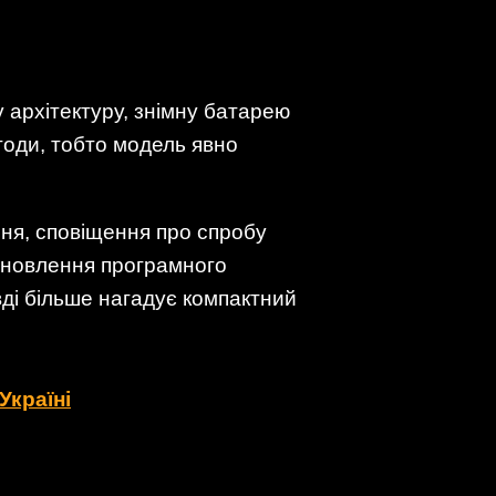
у архітектуру, знімну батарею
егоди, тобто модель явно
ня, сповіщення про спробу
оновлення програмного
вді більше нагадує компактний
Україні