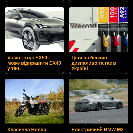
Volvo готує EX50 і
Ціни на бензин,
може відправити EX40
дизпаливо та газ в
у тінь
Україні
Класична Honda
Електричний BMW M3