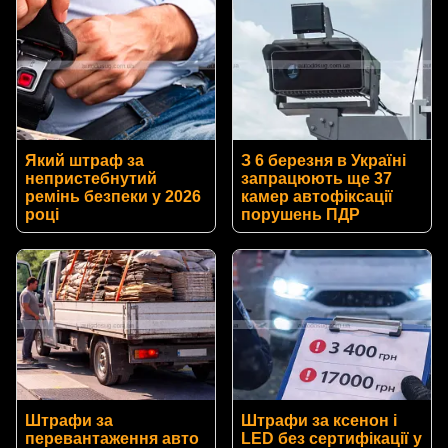
Який штраф за
З 6 березня в Україні
непристебнутий
запрацюють ще 37
ремінь безпеки у 2026
камер автофіксації
році
порушень ПДР
Штрафи за
Штрафи за ксенон і
перевантаження авто
LED без сертифікації у