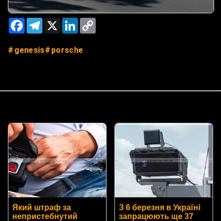
Facebook
Telegram
X
LinkedIn
Copy
Link
genesis
porsche
Який штраф за
З 6 березня в Україні
непристебнутий
запрацюють ще 37