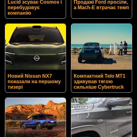
Lucid зсуває Cosmos і
Продажі Ford просіли,
перебудовує
а Mach-E втрачає темп
компанію
Новий Nissan NX7
Компактний Telo MT1
показали на першому
здивував тягою
тизері
сильніше Cybertruck