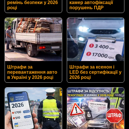
ремінь безпеки у 2026
камер автофіксації
році
порушень ПДР
Штрафи за
Штрафи за ксенон і
перевантаження авто
LED без сертифікації у
в Україні у 2026 році
2026 році