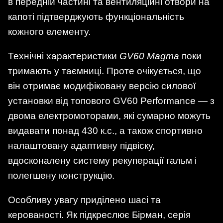
в передній частині та вентиляційні отвори на
капоті підтверджують функціональність
кожного елементу.
Технічні характеристики
GV60 Magma
поки
тримають у таємниці. Проте очікується, що
він отримає модифіковану версію силової
установки від топового GV60 Performance — з
двома електромоторами, які сумарно можуть
видавати понад 430 к.с., а також спортивно
налаштовану адаптивну підвіску,
вдосконалену систему рекуперації гальм і
полегшену конструкцію.
Особливу увагу приділено шасі та
керованості. Як підкреслює Бірман, серія