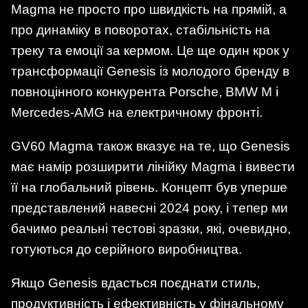
Magma не просто про швидкість на прямій, а
про динаміку в поворотах, стабільність на
треку та емоції за кермом. Це ще один крок у
трансформації Genesis із молодого бренду в
повноцінного конкурента Porsche, BMW M і
Mercedes-AMG на електричному фронті.
GV60 Magma також вказує на те, що Genesis
має намір розширити лінійку Magma і вивести
її на глобальний рівень. Концепт був уперше
представлений навесні 2024 року, і тепер ми
бачимо реальні тестові зразки, які, очевидно,
готуються до серійного виробництва.
Якщо Genesis вдасться поєднати стиль,
продуктивність і ефективність у фінальному