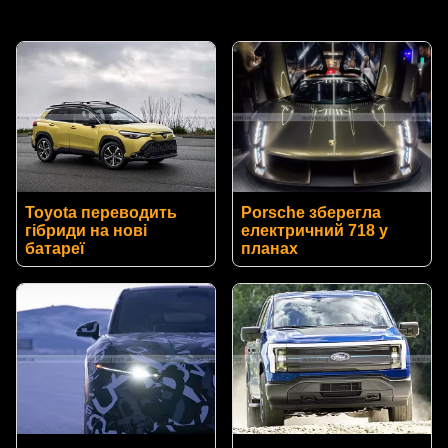
Toyota переводить
Porsche зберегла
гібриди на нові
електричний 718 у
батареї
планах