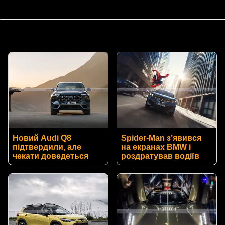
Новий Audi Q8
Spider-Man з’явився
підтвердили, але
на екранах BMW і
чекати доведеться
роздратував водіїв