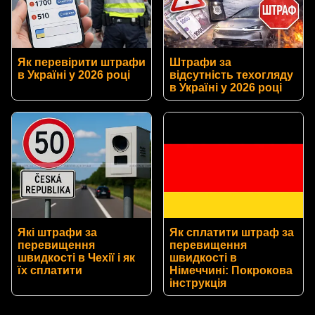
Як перевірити штрафи
Штрафи за
в Україні у 2026 році
відсутність техогляду
в Україні у 2026 році
Які штрафи за
Як сплатити штраф за
перевищення
перевищення
швидкості в Чехії і як
швидкості в
їх сплатити
Німеччині: Покрокова
інструкція