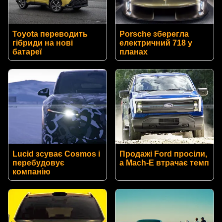
Toyota переводить
Porsche зберегла
гібриди на нові
електричний 718 у
батареї
планах
Lucid зсуває Cosmos і
Продажі Ford просіли,
перебудовує
а Mach-E втрачає темп
компанію