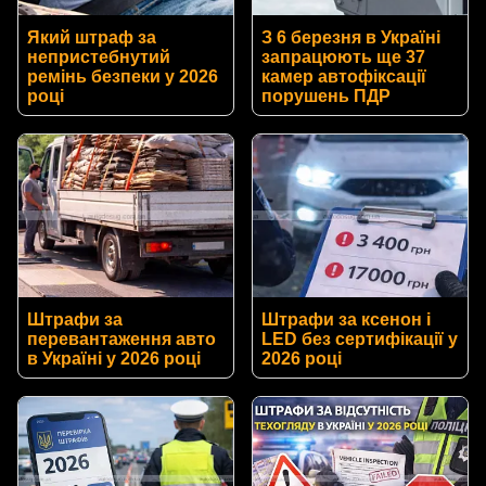
Який штраф за
З 6 березня в Україні
непристебнутий
запрацюють ще 37
ремінь безпеки у 2026
камер автофіксації
році
порушень ПДР
Штрафи за
Штрафи за ксенон і
перевантаження авто
LED без сертифікації у
в Україні у 2026 році
2026 році