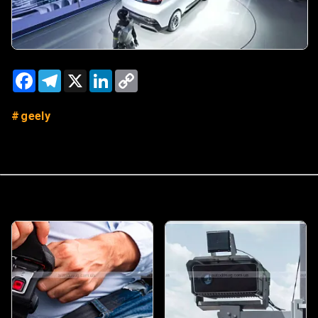
Facebook
Telegram
X
LinkedIn
Copy
Link
geely