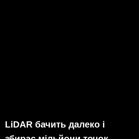
LiDAR бачить далеко і
збирає мільйони точок