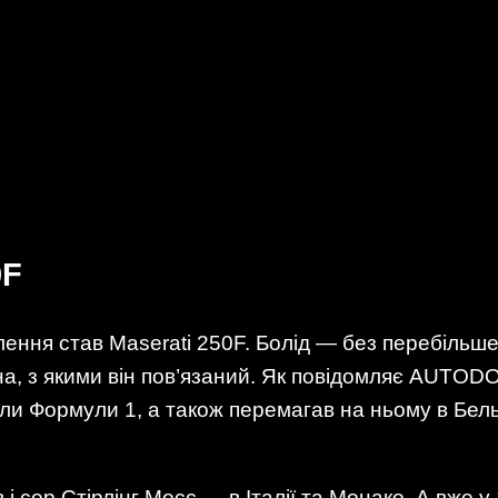
0F
ння став Maserati 250F. Болід — без перебільше
ена, з якими він пов’язаний. Як повідомляє AUTO
ли Формули 1, а також перемагав на ньому в Бельг
 і сер Стірлінг Мосс — в Італії та Монако. А вже