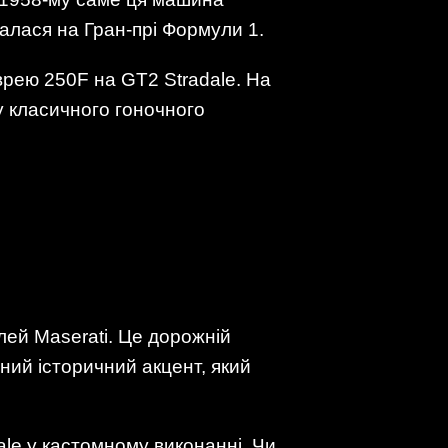
валася на Гран-прі Формули 1.
врею 250F на GT2 Stradale. На
у класичного гоночного
лей Maserati. Це дорожній
зний історичний акцент, який
le у кастомному виконанні. Чи