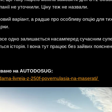
панії не уточнили. Ціну теж не назвали.
овий варіант, а радше про особливу опцію для тих,
рки.
e все одно залишається насамперед сучасним суп
ься історія. І вона тут працює без зайвих пояснен
ковано на AUTODOSUG:
arna-livreia-z-250f-povernulasia-na-maserati/