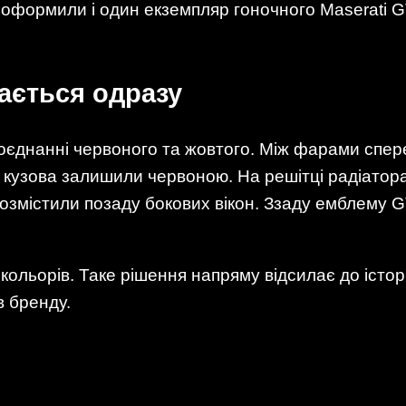
оформили і один екземпляр гоночного Maserati GT
нається одразу
єднанні червоного та жовтого. Між фарами спер
у кузова залишили червоною. На решітці радіатор
 розмістили позаду бокових вікон. Ззаду емблему 
кольорів. Таке рішення напряму відсилає до історі
в бренду.