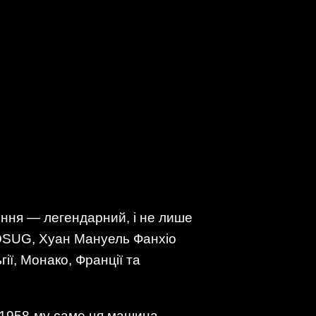
ння — легендарний, і не лише
DOSUG, Хуан Мануель Фанхіо
ії, Монако, Франції та
 у 1958-му саме ця машина