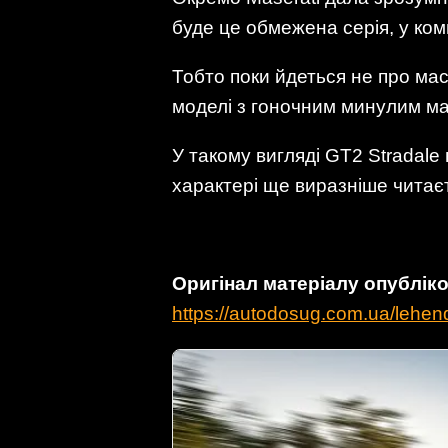
буде це обмежена серія, у ком
Тобто поки йдеться не про мас
моделі з гоночним минулим ма
У такому вигляді GT2 Stradal
характері ще виразніше читаєт
Оригінал матеріалу опублі
https://autodosug.com.ua/lehend