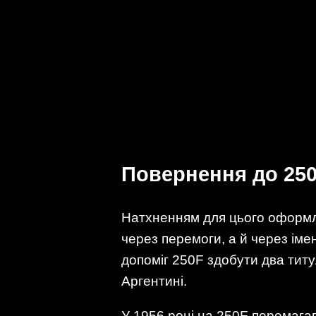
Повернення до 25
Натхненням для цього оформле
через перемоги, а й через ім
допоміг 250F здобути два титу
Аргентині.
У 1956 році на 250F перемагав