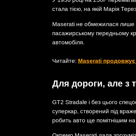
стала тією, на якій Марія Тер
Maserati не обмежилася лише 
пасажирському передньому кри
автомобіля.
Читайте:
Maserati продовжує 
Для дороги, але з
GT2 Stradale і без цього спе
суперкар, створений під враже
робить авто ще помітнішим на 
Окремо Maserati дала зрозумі