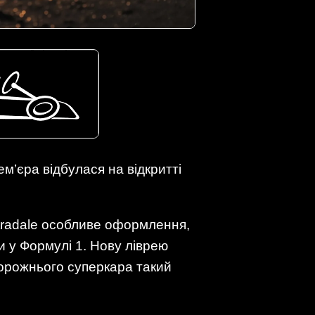
ем’єра відбулася на відкритті
tradale особливе оформлення,
 у Формулі 1. Нову ліврею
дорожнього суперкара такий