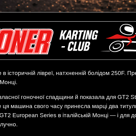
в історичній лівреї, натхненній болідом 250F. Пр
Монці.
власної гоночної спадщини й показала для GT2 S
 ця машина свого часу принесла марці два титули
GT2 European Series в італійській Монці — і для 
влучно.