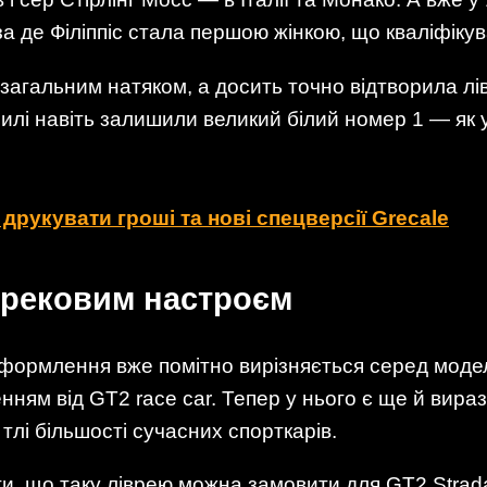
еза де Філіппіс стала першою жінкою, що кваліфіку
загальним натяком, а досить точно відтворила лі
лі навіть залишили великий білий номер 1 — як 
друкувати гроші та нові спецверсії Grecale
 трековим настроєм
цоформлення вже помітно вирізняється серед моде
нням від GT2 race car. Тепер у нього є ще й вира
тлі більшості сучасних спорткарів.
ти, що таку ліврею можна замовити для GT2 Strada