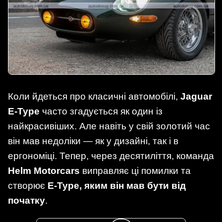
Коли йдеться про класичні автомобілі,
Jaguar
E-Type
часто згадується як один із
найкрасивіших. Але навіть у свій золотий час
він мав недоліки — як у дизайні, так і в
ергономіці. Тепер, через десятиліття, команда
Helm Motorcars
виправляє ці помилки та
створює
E-Type, яким він мав бути від
початку
.