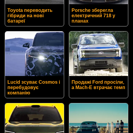
Toyota переводить
Porsche зберегла
гібриди на нові
електричний 718 у
батареї
планах
Lucid зсуває Cosmos і
Продажі Ford просіли,
перебудовує
а Mach-E втрачає темп
компанію