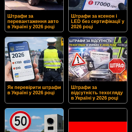
Штрафи за
Штрафи за ксенон і
перевантаження авто
LED без сертифікації у
в Україні у 2026 році
2026 році
Як перевірити штрафи
Штрафи за
в Україні у 2026 році
відсутність техогляду
в Україні у 2026 році