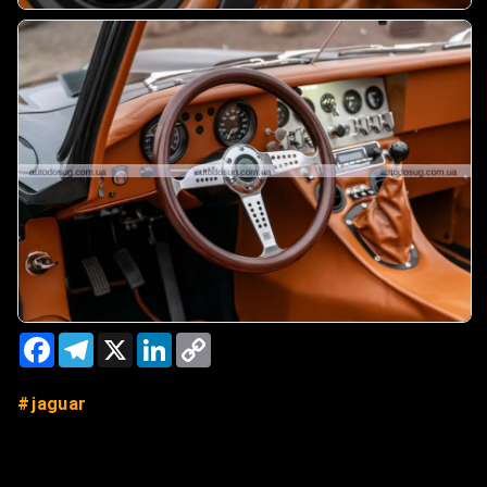
Facebook
Telegram
X
LinkedIn
Copy
Link
jaguar