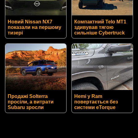
Новий Nissan NX7
Компактний Telo MT1
показали на першому
здивував тягою
тизері
сильніше Cybertruck
Продажі Solterra
Hemi у Ram
просіли, а витрати
повертається без
Subaru зросли
системи eTorque