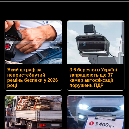
Який штраф за
З 6 березня в Україні
непристебнутий
запрацюють ще 37
ремінь безпеки у 2026
камер автофіксації
році
порушень ПДР