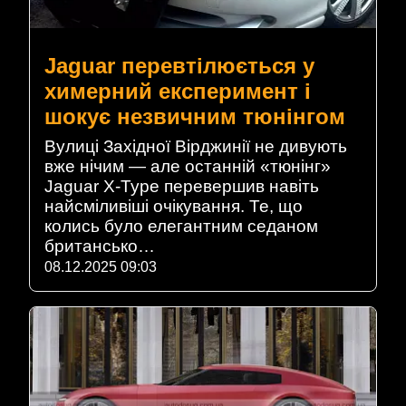
Jaguar перевтілюється у
химерний експеримент і
шокує незвичним тюнінгом
Вулиці Західної Вірджинії не дивують
вже нічим — але останній «тюнінг»
Jaguar X‑Type перевершив навіть
найсміливіші очікування. Те, що
колись було елегантним седаном
британсько…
08.12.2025 09:03