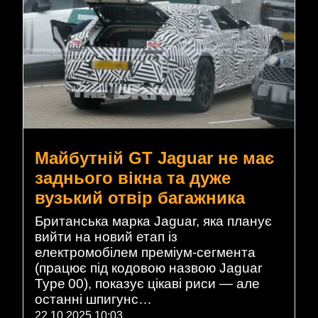
Майбутній GT Jaguar не має
заднього вікна та дуже
вузький отвір багажника
Британська марка Jaguar, яка планує
вийти на новий етап із
електромобілем преміум-сегмента
(працює під кодовою назвою Jaguar
Type 00), показує цікаві риси — але
останні шпигунс…
22.10.2025 10:03