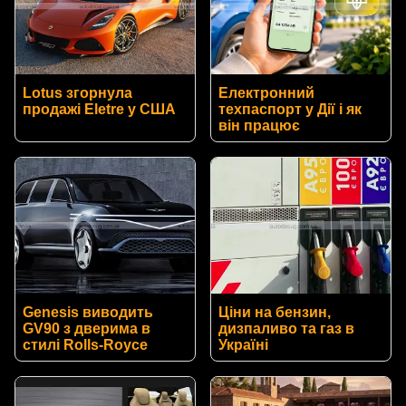
Lotus згорнула
Електронний
продажі Eletre у США
техпаспорт у Дії і як
він працює
Genesis виводить
Ціни на бензин,
GV90 з дверима в
дизпаливо та газ в
стилі Rolls-Royce
Україні