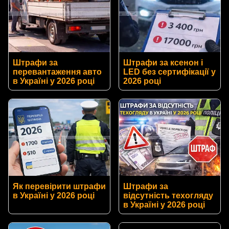
Штрафи за
Штрафи за ксенон і
перевантаження авто
LED без сертифікації у
в Україні у 2026 році
2026 році
Як перевірити штрафи
Штрафи за
в Україні у 2026 році
відсутність техогляду
в Україні у 2026 році