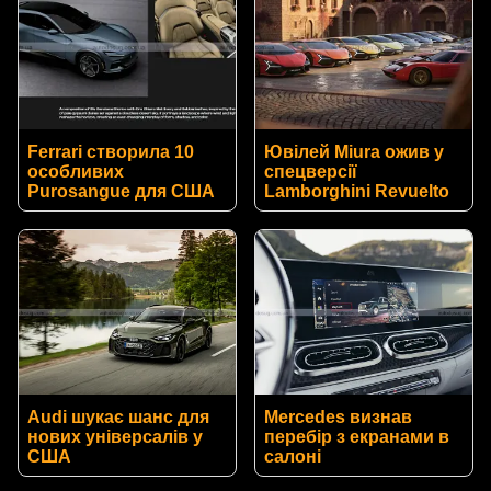
Ferrari створила 10
Ювілей Miura ожив у
особливих
спецверсії
Purosangue для США
Lamborghini Revuelto
Audi шукає шанс для
Mercedes визнав
нових універсалів у
перебір з екранами в
США
салоні