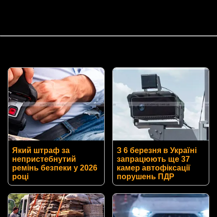
Який штраф за
З 6 березня в Україні
непристебнутий
запрацюють ще 37
ремінь безпеки у 2026
камер автофіксації
році
порушень ПДР