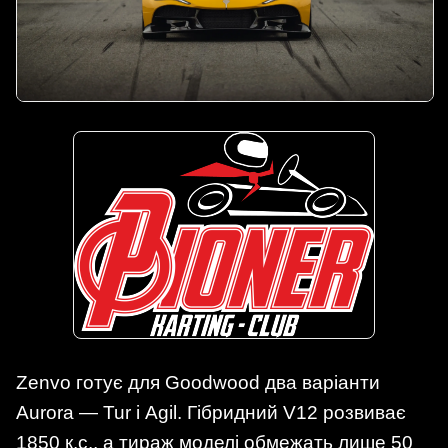
Zenvo готує для Goodwood два варіанти
Aurora — Tur і Agil. Гібридний V12 розвиває
1850 к.с., а тираж моделі обмежать лише 50