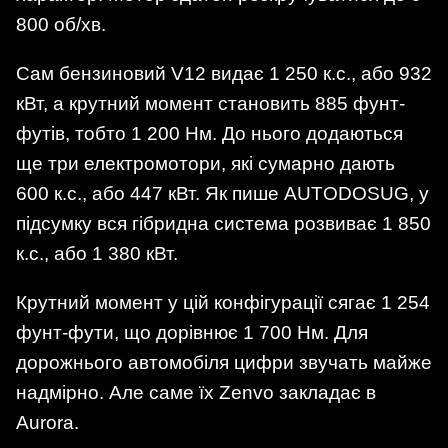
800 об/хв.
Сам бензиновий V12 видає 1 250 к.с., або 932
кВт, а крутний момент становить 885 фунт-
футів, тобто 1 200 Нм. До нього додаються
ще три електромотори, які сумарно дають
600 к.с., або 447 кВт. Як пише AUTODOSUG, у
підсумку вся гібридна система розвиває 1 850
к.с., або 1 380 кВт.
Крутний момент у цій конфігурації сягає 1 254
фунт-фути, що дорівнює 1 700 Нм. Для
дорожнього автомобіля цифри звучать майже
надмірно. Але саме їх Zenvo закладає в
Aurora.