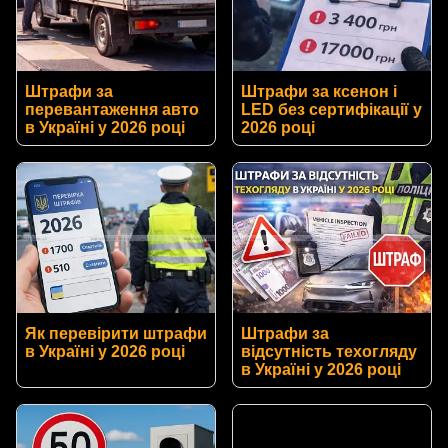
Штрафи за
Штрафи за ксенон і
перевантаження авто
LED без сертифікації у
в Україні у 2026 році
2026 році
Як перевірити штрафи
Штрафи за
в Україні у 2026 році
відсутність техогляду
в Україні у 2026 році