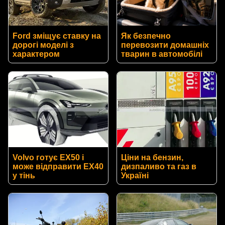
Ford зміщує ставку на
Як безпечно
дорогі моделі з
перевозити домашніх
характером
тварин в автомобілі
Volvo готує EX50 і
Ціни на бензин,
може відправити EX40
дизпаливо та газ в
у тінь
Україні