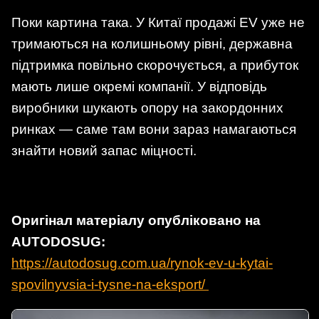
Поки картина така. У Китаї продажі EV уже не
тримаються на колишньому рівні, державна
підтримка повільно скорочується, а прибуток
мають лише окремі компанії. У відповідь
виробники шукають опору на закордонних
ринках — саме там вони зараз намагаються
знайти новий запас міцності.
Оригінал матеріалу опубліковано на
AUTODOSUG:
https://autodosug.com.ua/rynok-ev-u-kytai-
spovilnyvsia-i-tysne-na-eksport/