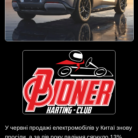
У червні продажі електромобілів у Китаї знову
просіли, а за пів року падіння сягнуло 13%.