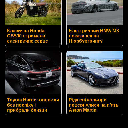
Класична Honda
Електричний BMW M3
CB500 отримала
показався на
електричне серце
Нюрбургрингу
Toyota Harrier оновили
Рідкісні кольори
без поспіху і
повернулися на п’ять
прибрали бензин
Aston Martin