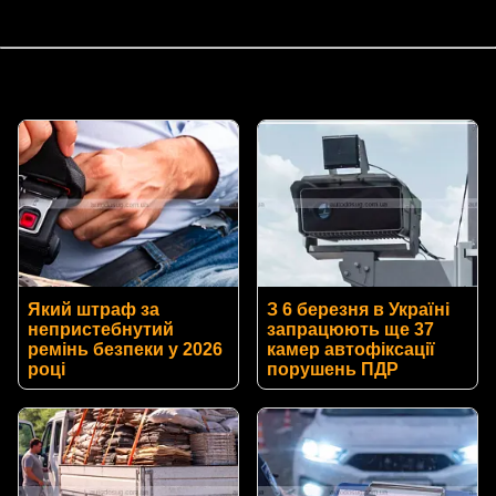
Який штраф за
З 6 березня в Україні
непристебнутий
запрацюють ще 37
ремінь безпеки у 2026
камер автофіксації
році
порушень ПДР