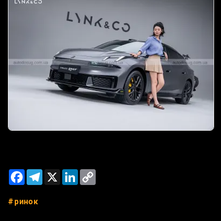
Facebook
Telegram
X
LinkedIn
Copy
Link
ринок