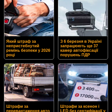
Який штраф за
З 6 березня в Україні
непристебнутий
запрацюють ще 37
ремінь безпеки у 2026
камер автофіксації
році
порушень ПДР
Штрафи за
Штрафи за ксенон і
перевантаження авто
LED без сертифікації у