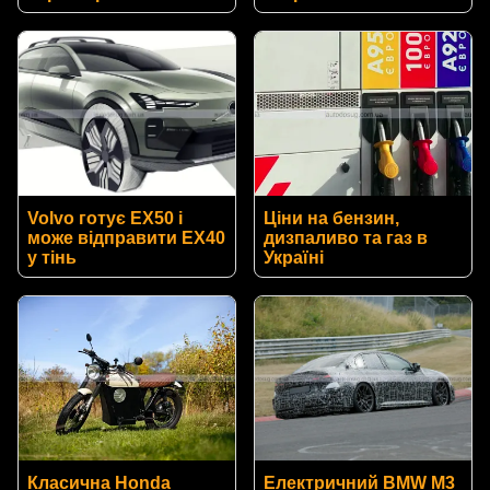
Volvo готує EX50 і
Ціни на бензин,
може відправити EX40
дизпаливо та газ в
у тінь
Україні
Класична Honda
Електричний BMW M3