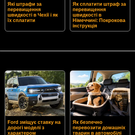
Які штрафи за
Як сплатити штраф за
перевищення
перевищення
швидкості в Чехії і як
швидкості в
їх сплатити
Німеччині: Покрокова
інструкція
Ford зміщує ставку на
Як безпечно
дорогі моделі з
перевозити домашніх
характером
тварин в автомобілі