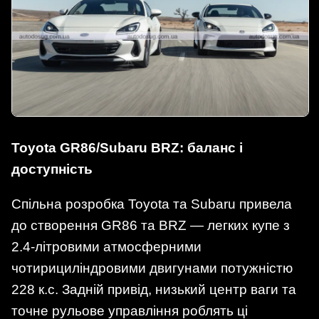
Toyota GR86/Subaru BRZ: баланс і
доступність
Спільна розробка Toyota та Subaru привела
до створення GR86 та BRZ — легких купе з
2.4-літровими атмосферними
чотирициліндровими двигунами потужністю
228 к.с. Задній привід, низький центр ваги та
точне рульове управління роблять ці