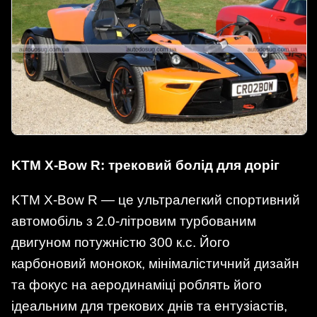
KTM X-Bow R: трековий болід для доріг
KTM X-Bow R — це ультралегкий спортивний
автомобіль з 2.0-літровим турбованим
двигуном потужністю 300 к.с. Його
карбоновий монокок, мінімалістичний дизайн
та фокус на аеродинаміці роблять його
ідеальним для трекових днів та ентузіастів,