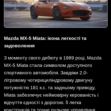
Mazda MX-5 Miata: ікона легкості та
задоволення
З моменту свого дебюту в 1989 році, Mazda
MX-5 Miata стала символом доступного
спортивного автомобіля. Завдяки 2.0-
літровому чотирициліндровому двигуну
потужністю 181 к.с. та задньому приводу,
Miata забезпечує неймовірну керованість і
відчуття єдності з дорогою. Її легка
конструкція та точне рульове управління