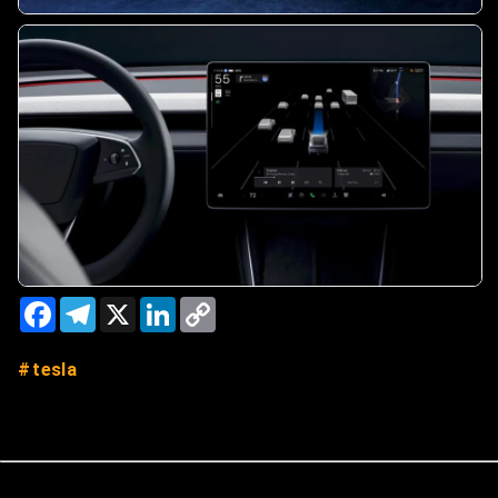
Facebook
Telegram
X
LinkedIn
Copy
Link
tesla