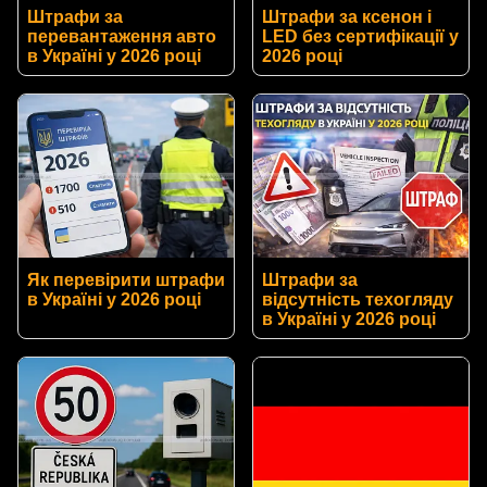
Штрафи за
Штрафи за ксенон і
перевантаження авто
LED без сертифікації у
в Україні у 2026 році
2026 році
Як перевірити штрафи
Штрафи за
в Україні у 2026 році
відсутність техогляду
в Україні у 2026 році