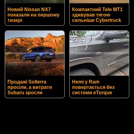
Новий Nissan NX7
Компактний Telo MT1
показали на першому
здивував тягою
тизері
сильніше Cybertruck
Продажі Solterra
Hemi у Ram
просіли, а витрати
повертається без
Subaru зросли
системи eTorque