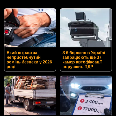
Який штраф за
З 6 березня в Україні
непристебнутий
запрацюють ще 37
ремінь безпеки у 2026
камер автофіксації
році
порушень ПДР