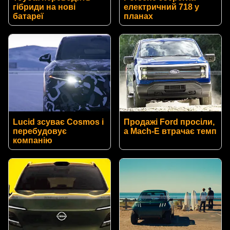
гібриди на нові
електричний 718 у
батареї
планах
Lucid зсуває Cosmos і
Продажі Ford просіли,
перебудовує
а Mach-E втрачає темп
компанію