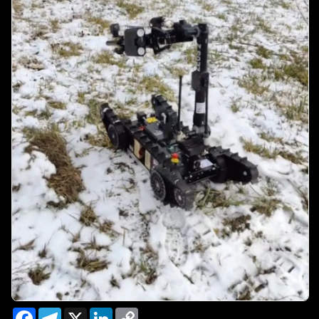
Facebook
Telegram
X
LinkedIn
Copy