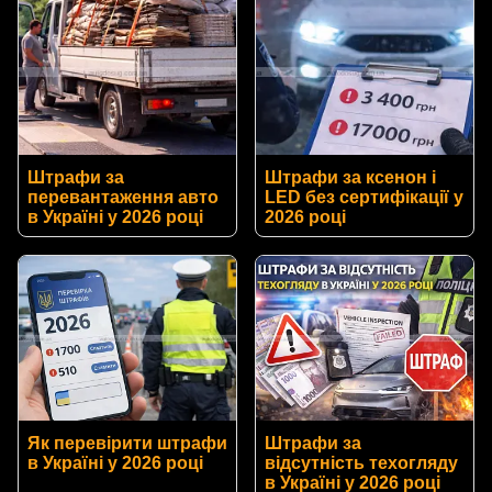
Штрафи за
Штрафи за ксенон і
перевантаження авто
LED без сертифікації у
в Україні у 2026 році
2026 році
Як перевірити штрафи
Штрафи за
в Україні у 2026 році
відсутність техогляду
в Україні у 2026 році