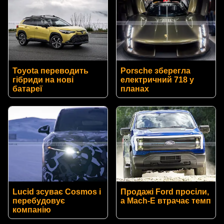
Toyota переводить
Porsche зберегла
гібриди на нові
електричний 718 у
батареї
планах
Lucid зсуває Cosmos і
Продажі Ford просіли,
перебудовує
а Mach-E втрачає темп
компанію