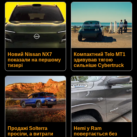
Новий Nissan NX7
Компактний Telo MT1
показали на першому
здивував тягою
тизері
сильніше Cybertruck
Продажі Solterra
Hemi у Ram
просіли, а витрати
повертається без