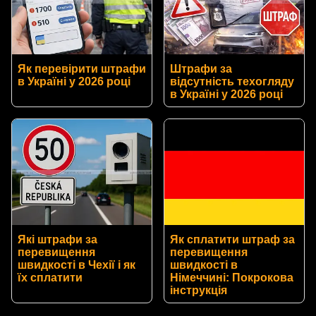
Як перевірити штрафи
Штрафи за
в Україні у 2026 році
відсутність техогляду
в Україні у 2026 році
Які штрафи за
Як сплатити штраф за
перевищення
перевищення
швидкості в Чехії і як
швидкості в
їх сплатити
Німеччині: Покрокова
інструкція