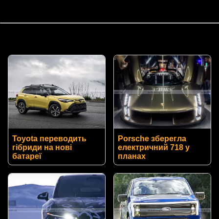
Toyota переводить
Porsche зберегла
гібриди на нові
електричний 718 у
батареї
планах