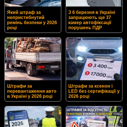
Який штраф за
З 6 березня в Україні
непристебнутий
запрацюють ще 37
ремінь безпеки у 2026
камер автофіксації
році
порушень ПДР
Штрафи за
Штрафи за ксенон і
перевантаження авто
LED без сертифікації у
в Україні у 2026 році
2026 році