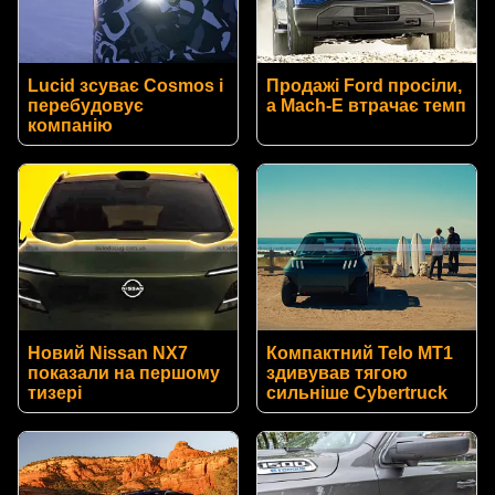
Lucid зсуває Cosmos і
Продажі Ford просіли,
перебудовує
а Mach-E втрачає темп
компанію
Новий Nissan NX7
Компактний Telo MT1
показали на першому
здивував тягою
тизері
сильніше Cybertruck