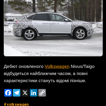
Дебют оновленого
Volkswagen
Nivus/Taigo
відбудеться найближчим часом, а повні
характеристики стануть відомі пізніше.
Facebook
Telegram
X
LinkedIn
Copy
Link
volkswagen