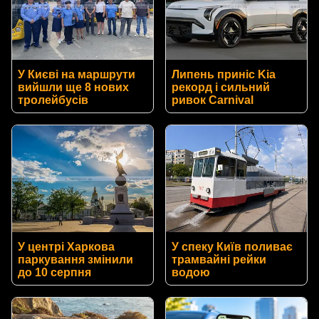
У Києві на маршрути
Липень приніс Kia
вийшли ще 8 нових
рекорд і сильний
тролейбусів
ривок Carnival
У центрі Харкова
У спеку Київ поливає
паркування змінили
трамвайні рейки
до 10 серпня
водою