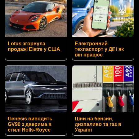
Lotus згорнула
Електронний
продажі Eletre у США
техпаспорт у Дії і як
він працює
Genesis виводить
Ціни на бензин,
GV90 з дверима в
дизпаливо та газ в
стилі Rolls-Royce
Україні