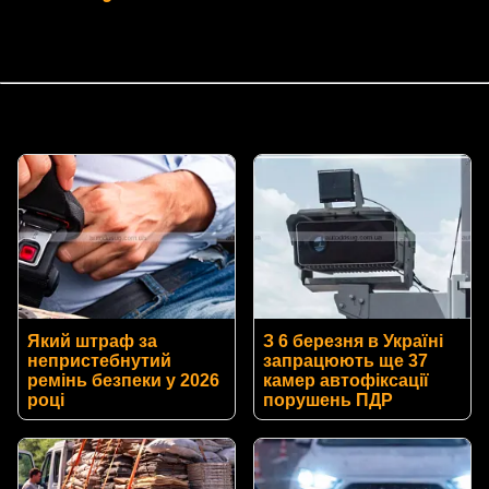
Який штраф за
З 6 березня в Україні
непристебнутий
запрацюють ще 37
ремінь безпеки у 2026
камер автофіксації
році
порушень ПДР