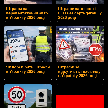
Штрафи за
Штрафи за ксенон і
перевантаження авто
LED без сертифікації у
в Україні у 2026 році
2026 році
Як перевірити штрафи
Штрафи за
в Україні у 2026 році
відсутність техогляду
в Україні у 2026 році