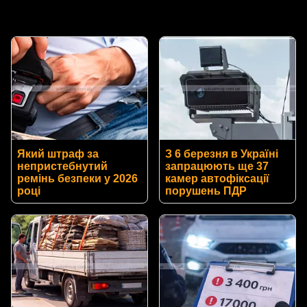
Який штраф за
З 6 березня в Україні
непристебнутий
запрацюють ще 37
ремінь безпеки у 2026
камер автофіксації
році
порушень ПДР