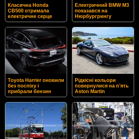
Класична Honda
Електричний BMW M3
CB500 отримала
показався на
електричне серце
Нюрбургрингу
Toyota Harrier оновили
Рідкісні кольори
без поспіху і
повернулися на п’ять
прибрали бензин
Aston Martin