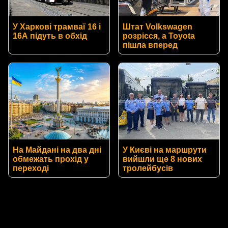
У Харкові трамваї 16 і
Штат Volkswagen
16А підуть в обхід
розрісся, а Toyota
пішла вперед
На Майдані на два дні
У Києві на маршрути
обмежать прохід у
вийшли ще 8 нових
переході
тролейбусів