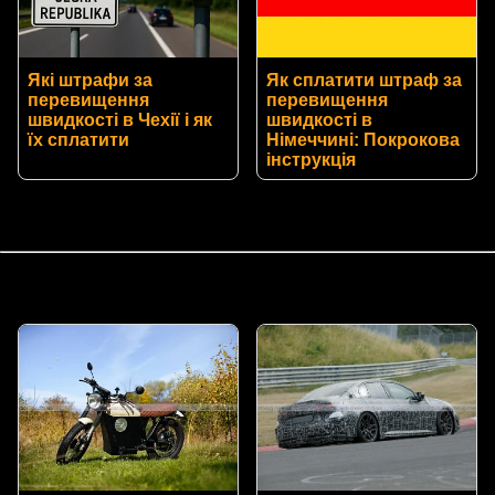
Які штрафи за
Як сплатити штраф за
перевищення
перевищення
швидкості в Чехії і як
швидкості в
їх сплатити
Німеччині: Покрокова
інструкція