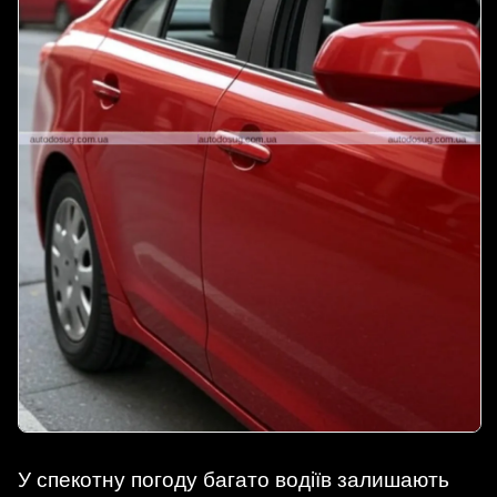
У спекотну погоду багато водіїв залишають