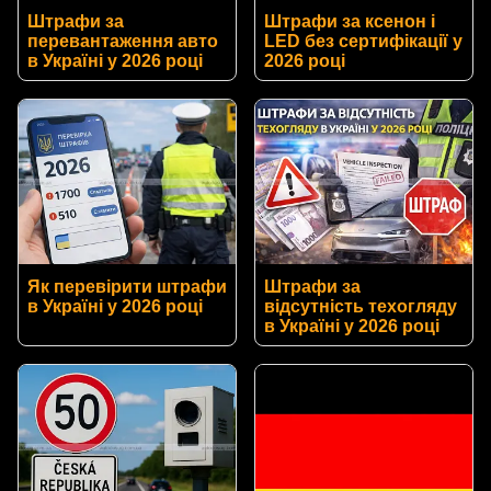
Штрафи за
Штрафи за ксенон і
перевантаження авто
LED без сертифікації у
в Україні у 2026 році
2026 році
Як перевірити штрафи
Штрафи за
в Україні у 2026 році
відсутність техогляду
в Україні у 2026 році