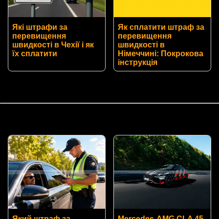
Які штрафи за
Як сплатити штраф за
перевищення
перевищення
швидкості в Чехії і як
швидкості в
їх сплатити
Німеччині: Покрокова
інструкція
Який штраф за
Mercedes-AMG CLA 45