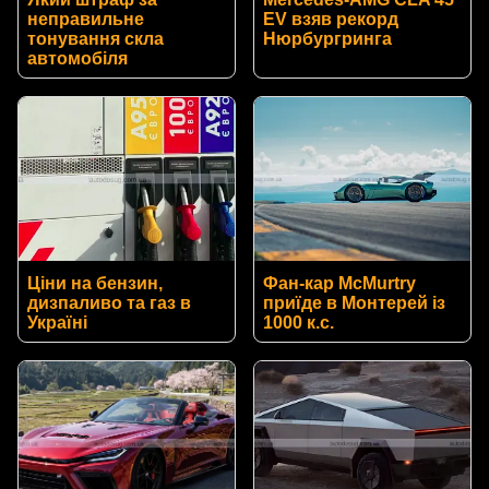
неправильне
EV взяв рекорд
тонування скла
Нюрбургринга
автомобіля
Ціни на бензин,
Фан-кар McMurtry
дизпаливо та газ в
приїде в Монтерей із
Україні
1000 к.с.