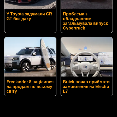
У Toyota задумали GR
Проблема з
GT без даху
обладнанням
загальмувала випуск
Cybertruck
Freelander 8 націлився
Buick почав приймати
на продажі по всьому
замовлення на Electra
світу
L7