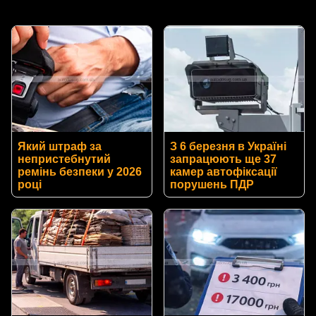
Який штраф за
З 6 березня в Україні
непристебнутий
запрацюють ще 37
ремінь безпеки у 2026
камер автофіксації
році
порушень ПДР