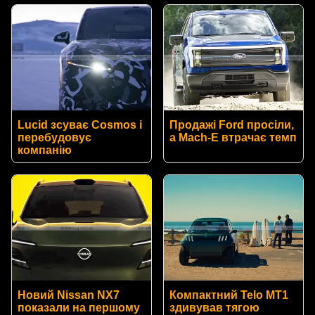
Lucid зсуває Cosmos і
Продажі Ford просіли,
перебудовує
а Mach-E втрачає темп
компанію
Новий Nissan NX7
Компактний Telo MT1
показали на першому
здивував тягою