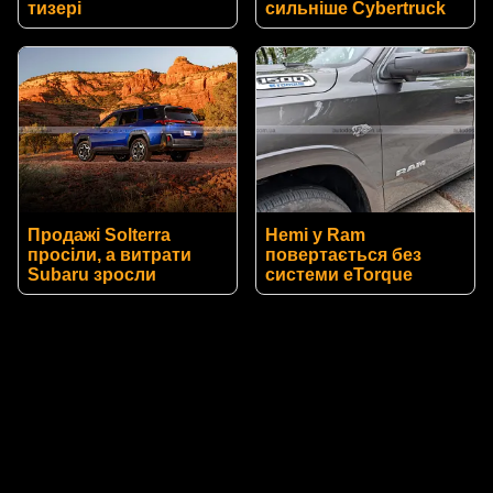
тизері
сильніше Cybertruck
Продажі Solterra
Hemi у Ram
просіли, а витрати
повертається без
Subaru зросли
системи eTorque