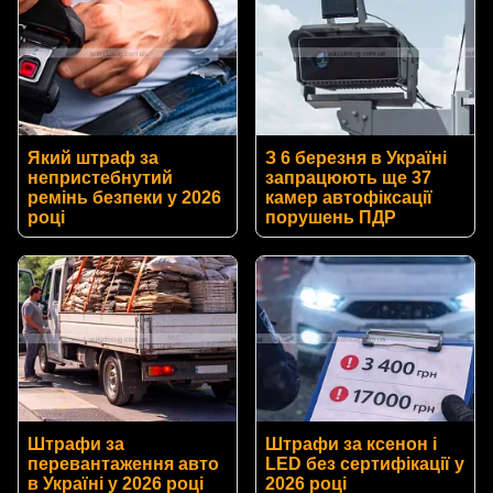
Який штраф за
З 6 березня в Україні
непристебнутий
запрацюють ще 37
ремінь безпеки у 2026
камер автофіксації
році
порушень ПДР
Штрафи за
Штрафи за ксенон і
перевантаження авто
LED без сертифікації у
в Україні у 2026 році
2026 році