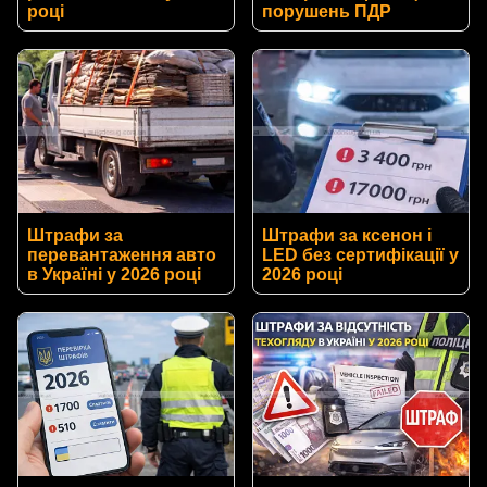
році
порушень ПДР
Штрафи за
Штрафи за ксенон і
перевантаження авто
LED без сертифікації у
в Україні у 2026 році
2026 році