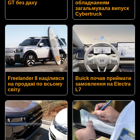
GT без даху
обладнанням
загальмувала випуск
Cybertruck
Freelander 8 націлився
Buick почав приймати
на продажі по всьому
замовлення на Electra
світу
L7