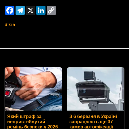
Facebook
Telegram
X
LinkedIn
Copy
Link
kia
Який штраф за
З 6 березня в Україні
непристебнутий
запрацюють ще 37
ремінь безпеки у 2026
камер автофіксації