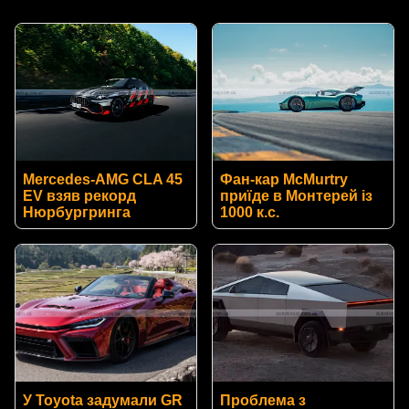
Mercedes-AMG CLA 45
Фан-кар McMurtry
EV взяв рекорд
приїде в Монтерей із
Нюрбургринга
1000 к.с.
У Toyota задумали GR
Проблема з