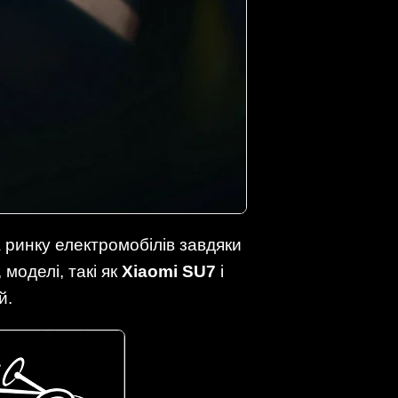
 ринку електромобілів завдяки
моделі, такі як
Xiaomi SU7
і
й.