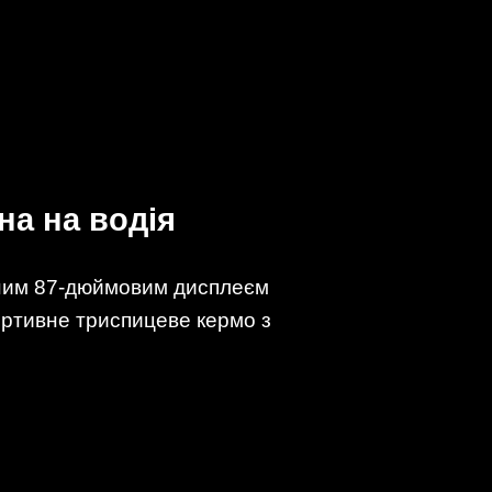
на на водія
езним 87-дюймовим дисплеєм
ортивне триспицеве кермо з