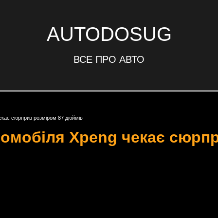
AUTODOSUG
ВСЕ ПРО АВТО
екає сюрприз розміром 87 дюймів
ромобіля Xpeng чекає сюрпр