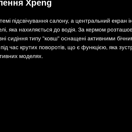
тлення Xpeng
темі підсвічування салону, а центральний екран
лі, яка нахиляється до водія. За кермом розташ
ні сидіння типу "ковш" оснащені активними бічни
під час крутих поворотів, що є функцією, яка зуст
тивних моделях.