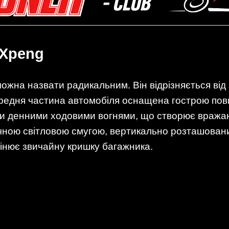
 Xpeng
ожна назвати радикальним. Він відрізняється від
ередня частина автомобіля оснащена гострою по
ми денними ходовими вогнями, що створює вража
чною світловою смугою, вертикально розташовани
мінює звичайну кришку багажника.