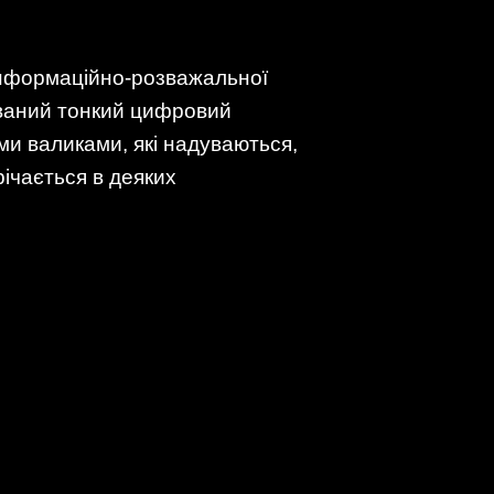
 інформаційно-розважальної
ований тонкий цифровий
ми валиками, які надуваються,
річається в деяких