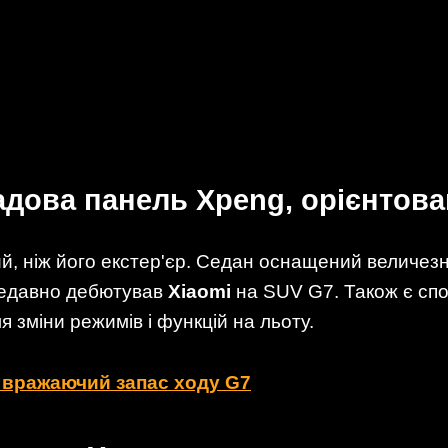
ладова панель Xpeng, орієнтова
ший, ніж його екстер'єр. Седан оснащений велич
 недавно дебютував
Xiaomi
на SUV G7. Також є сп
я зміни режимів і функцій на льоту.
 вражаючий запас ходу G7