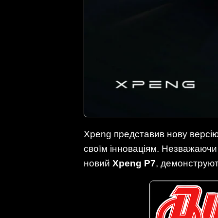
Xpeng представив нову версію 
своїм інноваціям. Незважаючи н
новий
Xpeng P7
, демонструют