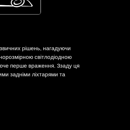
 звичних рішень, нагадуючи
внорозмірною світлодіодною
юче перше враження. Ззаду ця
ми задніми ліхтарями та