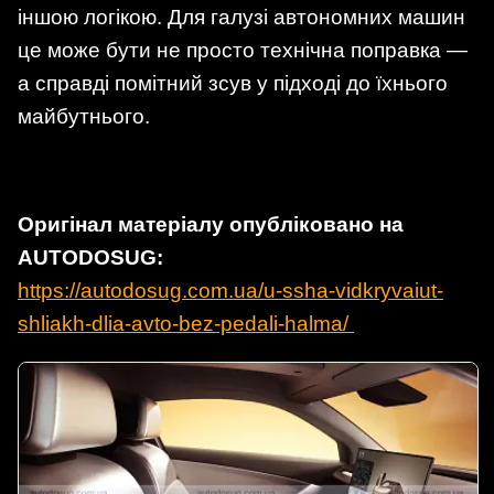
іншою логікою. Для галузі автономних машин
це може бути не просто технічна поправка —
а справді помітний зсув у підході до їхнього
майбутнього.
Оригінал матеріалу опубліковано на
AUTODOSUG:
https://autodosug.com.ua/u-ssha-vidkryvaiut-
shliakh-dlia-avto-bez-pedali-halma/