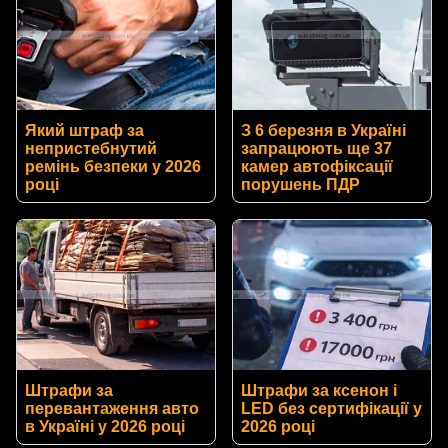
Який штраф за
З 6 березня в Україні
непристебнутий
запрацюють ще 37
ремінь безпеки у 2026
камер автофіксації
році
порушень ПДР
Штрафи за
Штрафи за ксенон і
перевантаження авто
LED без сертифікації у
в Україні у 2026 році
2026 році