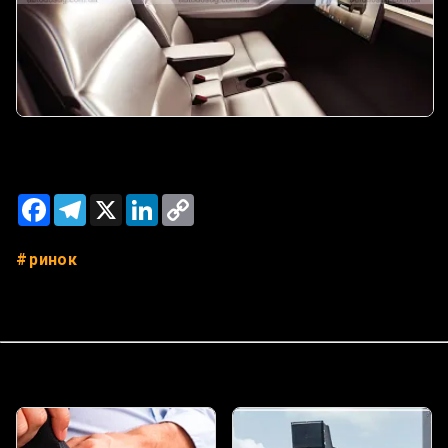
Facebook
Telegram
X
LinkedIn
Copy
Link
ринок