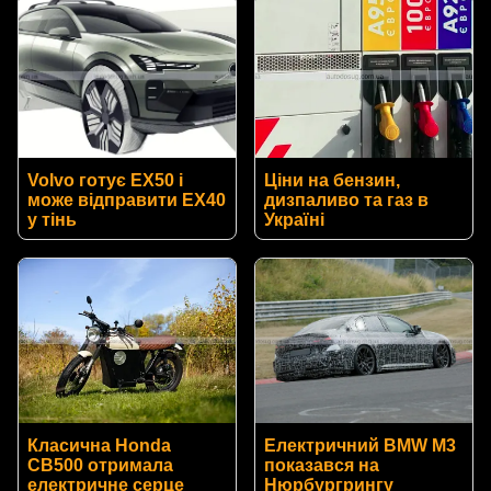
Volvo готує EX50 і
Ціни на бензин,
може відправити EX40
дизпаливо та газ в
у тінь
Україні
Класична Honda
Електричний BMW M3
CB500 отримала
показався на
електричне серце
Нюрбургрингу