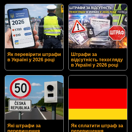
Як перевірити штрафи
Штрафи за
в Україні у 2026 році
відсутність техогляду
в Україні у 2026 році
Які штрафи за
Як сплатити штраф за
перевищення
перевищення