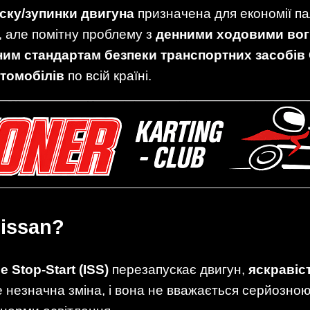
ску/зупинки двигуна
призначена для економії па
, але помітну проблему з
денними ходовими вог
им стандартам безпеки транспортних засобі
втомобілів
по всій країні.
issan?
le Stop-Start (ISS)
перезапускає двигун,
яскравіс
е незначна зміна, і вона не вважається серйозною