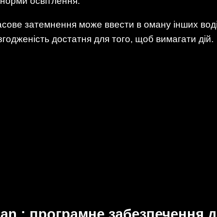
норми освітлення.
сове затемнення може ввести в оману інших воді
годженість достатня для того, щоб вимагати дій.
an : програмне забезпечення 