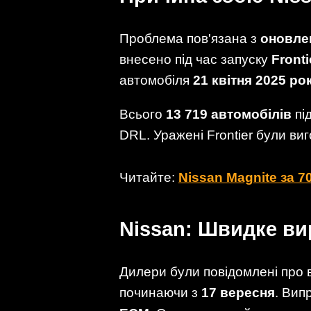
Проблема пов'язана з
оновле
внесено під час запуску
Fronti
автомобіля
21 квітня 2025 ро
Всього
13 719 автомобілів
пі
DRL. Уражені Frontier були ви
Читайте:
Nissan Magnite за 
Nissan: Швидке в
Дилери були повідомлені про 
починаючи з
17 вересня
. Вип