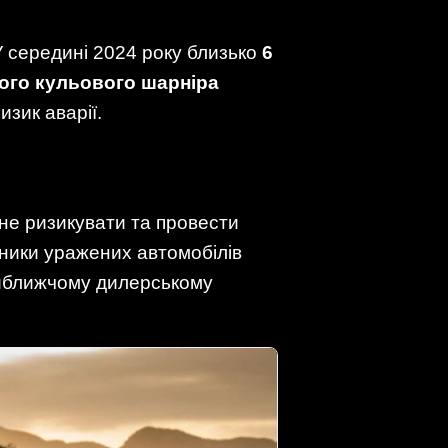
У середині 2024 року близько
6
ого кульового шарніра
изик аварії.
не ризикувати та провести
сники уражених автомобілів
йближчому дилерському