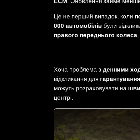
ECM
. Оновлення займе менше 
Це не перший випадок, коли
п
000 автомобілів
були відклик
правого переднього колеса
Хоча проблема з
денними хо
відкликання для
гарантування
можуть розраховувати на
шви
центрі.