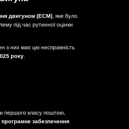
ння двигуном (ECM)
, яке було
ему під час рутинної оцінки
ен з них має цю несправність
2025 року
.
ти першого класу поштою,
 програмне забезпечення