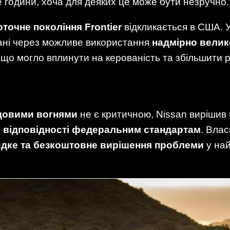
години, хоча для деяких це може бути незручно.
оточне покоління Frontier
відкликається в США. 
ані через можливе використання
надмірно велик
, що могло вплинути на керованість та збільшити р
довими вогнями
не є критичною, Nissan вирішив 
 відповідності федеральним стандартам
. Вла
дке та безкоштовне вирішення проблеми
у на