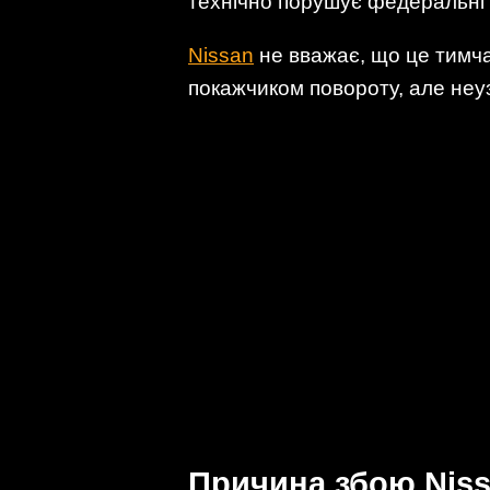
технічно порушує федеральні 
Nissan
не вважає, що це тимча
покажчиком повороту, але неуз
Причина збою Niss