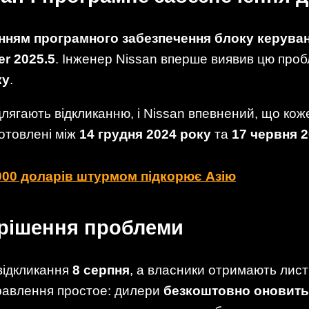
нням програмного забезпечення блоку керува
er 2025.5
. Інженер Nissan вперше виявив цю пробл
ку
.
длягають відкликанню, і Nissan впевнений, що кож
готовлені між
14 грудня 2024 року
та
17 червня 
7000 доларів штурмом підкорює Азію
ирішення проблеми
відкликання
8 серпня
, а власники отримають лис
равлення простое: дилери
безкоштовно оновить