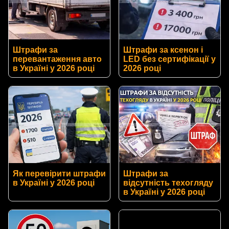
Штрафи за
Штрафи за ксенон і
перевантаження авто
LED без сертифікації у
в Україні у 2026 році
2026 році
Як перевірити штрафи
Штрафи за
в Україні у 2026 році
відсутність техогляду
в Україні у 2026 році