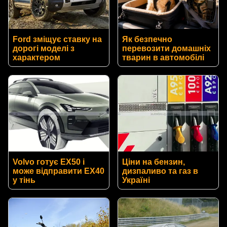
Ford зміщує ставку на
Як безпечно
дорогі моделі з
перевозити домашніх
характером
тварин в автомобілі
Volvo готує EX50 і
Ціни на бензин,
може відправити EX40
дизпаливо та газ в
у тінь
Україні