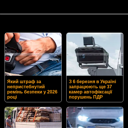
Який штраф за
З 6 березня в Україні
непристебнутий
запрацюють ще 37
ремінь безпеки у 2026
камер автофіксації
році
порушень ПДР