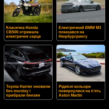
Класична Honda
Електричний BMW M3
CB500 отримала
показався на
електричне серце
Нюрбургрингу
Toyota Harrier оновили
Рідкісні кольори
без поспіху і
повернулися на п’ять
прибрали бензин
Aston Martin