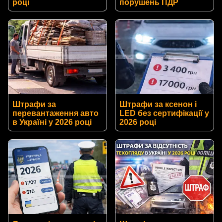
році
порушень ПДР
Штрафи за
Штрафи за ксенон і
перевантаження авто
LED без сертифікації у
в Україні у 2026 році
2026 році