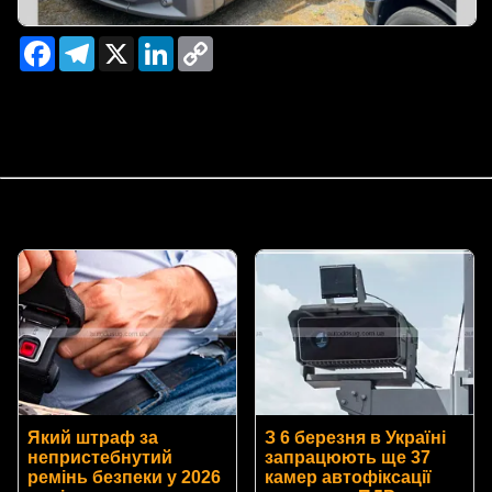
Facebook
Telegram
X
LinkedIn
Copy
Link
Який штраф за
З 6 березня в Україні
непристебнутий
запрацюють ще 37
ремінь безпеки у 2026
камер автофіксації