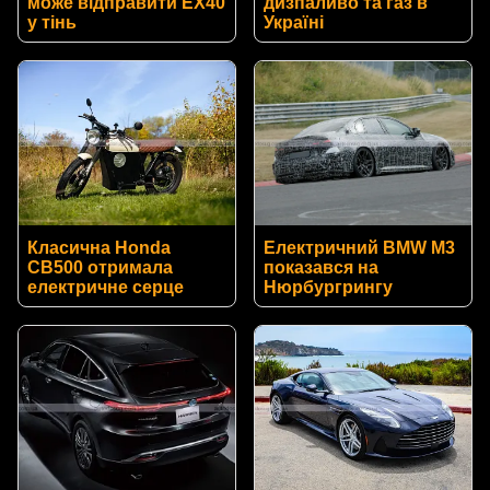
може відправити EX40
дизпаливо та газ в
у тінь
Україні
Класична Honda
Електричний BMW M3
CB500 отримала
показався на
електричне серце
Нюрбургрингу