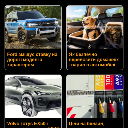
Ford зміщує ставку на
Як безпечно
дорогі моделі з
перевозити домашніх
характером
тварин в автомобілі
Volvo готує EX50 і
Ціни на бензин,