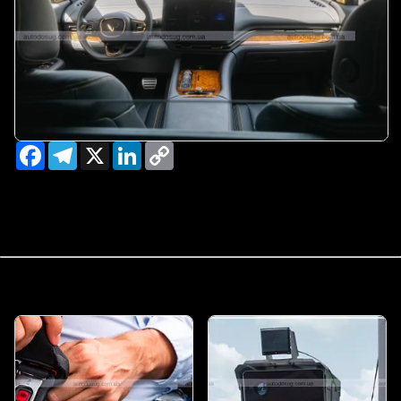
Facebook
Telegram
X
LinkedIn
Copy
Link