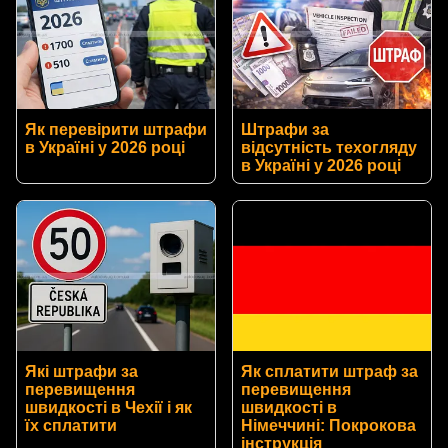
Як перевірити штрафи
Штрафи за
в Україні у 2026 році
відсутність техогляду
в Україні у 2026 році
Які штрафи за
Як сплатити штраф за
перевищення
перевищення
швидкості в Чехії і як
швидкості в
їх сплатити
Німеччині: Покрокова
інструкція