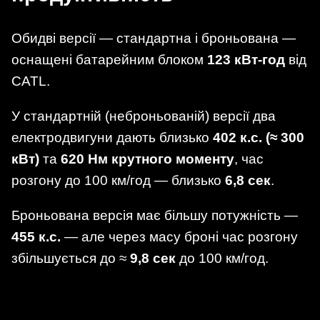
Обидві версії — стандартна і броньована —
оснащені батарейним блоком
123 кВт-год
від
CATL.
У стандартній (неброньованій) версії два
електродвигуни дають близько
402 к.с. (≈ 300
кВт)
та
620 Нм крутного моменту
, час
розгону до 100 км/год — близько
6,8 сек
.
Броньована версія має більшу потужність —
455 к.с.
— але через масу броні час розгону
збільшується до ≈
9,8 сек
до 100 км/год.