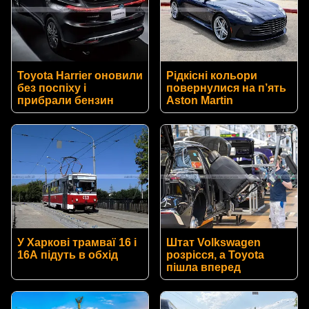
Toyota Harrier оновили
Рідкісні кольори
без поспіху і
повернулися на п’ять
прибрали бензин
Aston Martin
У Харкові трамваї 16 і
Штат Volkswagen
16А підуть в обхід
розрісся, а Toyota
пішла вперед