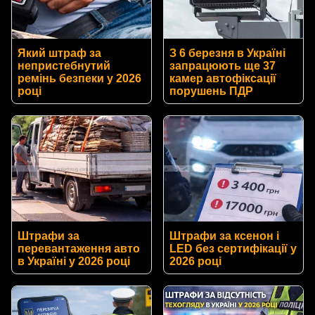
Який штраф за
З 6 березня в Україні
непристебнутий
запрацюють ще 37
ремінь безпеки у 2026
камер автофіксації
році
порушень ПДР
Штрафи за
Штрафи за ксенон і
перевантаження авто
LED без сертифікації у
в Україні у 2026 році
2026 році