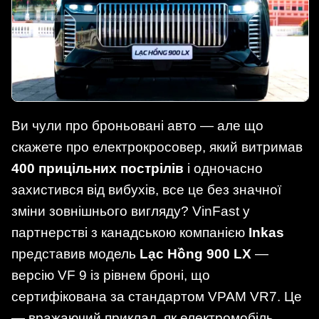
Ви чули про броньовані авто — але що
скажете про електрокросовер, який витримав
400 прицільних пострілів
і одночасно
захистився від вибухів, все це без значної
зміни зовнішнього вигляду? VinFast у
партнерстві з канадською компанією
Inkas
представив модель
Lạc Hồng 900 LX
—
версію VF 9 із рівнем броні, що
сертифікована за стандартом VPAM VR7. Це
— вражаючий приклад, як електромобіль