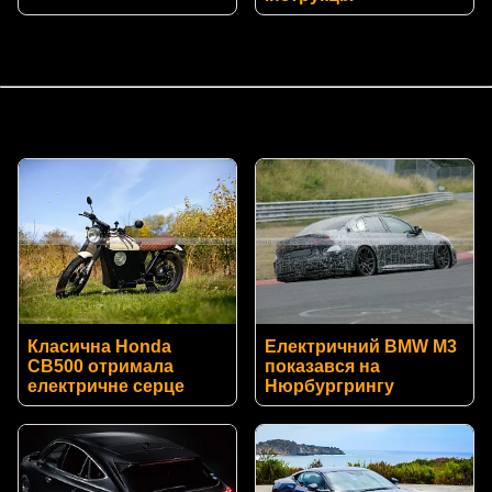
Класична Honda
Електричний BMW M3
CB500 отримала
показався на
електричне серце
Нюрбургрингу