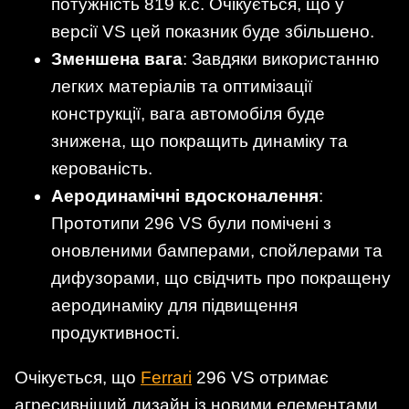
потужність 819 к.с. Очікується, що у
версії VS цей показник буде збільшено.
Зменшена вага
: Завдяки використанню
легких матеріалів та оптимізації
конструкції, вага автомобіля буде
знижена, що покращить динаміку та
керованість.
Аеродинамічні вдосконалення
:
Прототипи 296 VS були помічені з
оновленими бамперами, спойлерами та
дифузорами, що свідчить про покращену
аеродинаміку для підвищення
продуктивності.
Очікується, що
Ferrari
296 VS отримає
агресивніший дизайн із новими елементами