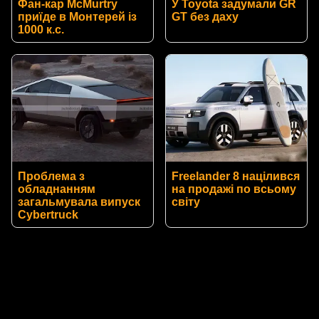
Фан-кар McMurtry
У Toyota задумали GR
приїде в Монтерей із
GT без даху
1000 к.с.
Проблема з
Freelander 8 націлився
обладнанням
на продажі по всьому
загальмувала випуск
світу
Cybertruck