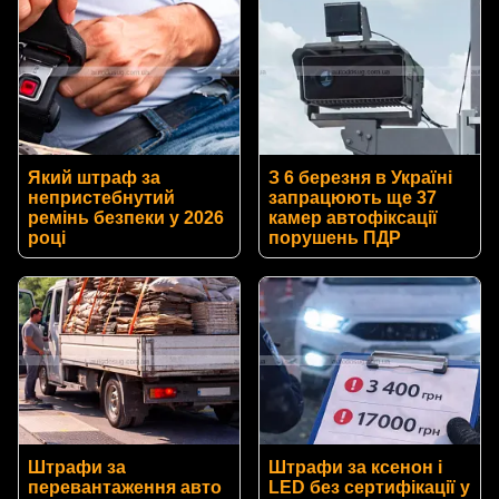
Який штраф за
З 6 березня в Україні
непристебнутий
запрацюють ще 37
ремінь безпеки у 2026
камер автофіксації
році
порушень ПДР
Штрафи за
Штрафи за ксенон і
перевантаження авто
LED без сертифікації у