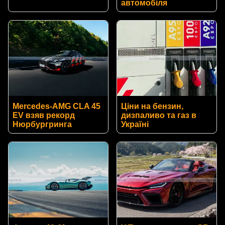
автомобіля
Mercedes-AMG CLA 45
Ціни на бензин,
EV взяв рекорд
дизпаливо та газ в
Нюрбургринга
Україні