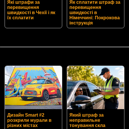
Які штрафи за
Як сплатити штраф за
перевищення
перевищення
швидкості в Чехії і як
швидкості в
їх сплатити
Німеччині: Покрокова
інструкція
Дизайн Smart #2
Який штраф за
розкрили мурали в
неправильне
різних містах
тонування скла