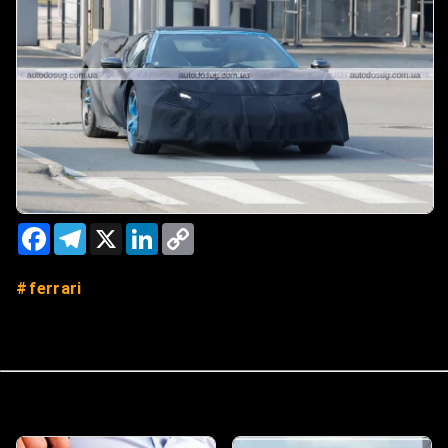
Facebook
Telegram
X
LinkedIn
Copy
Link
ferrari