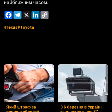
найближчим часом.
Facebook
Telegram
X
LinkedIn
Copy
Link
lexus
toyota
Який штраф за
З 6 березня в Україні
непристебнутий
запрацюють ще 37