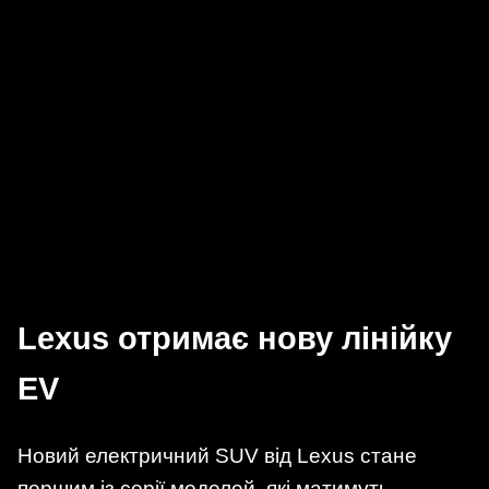
Lexus отримає нову лінійку
EV
Новий електричний SUV від Lexus стане
першим із серії моделей, які матимуть