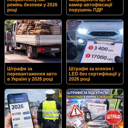
ремінь безпеки у 2026
камер автофіксації
році
порушень ПДР
Штрафи за
Штрафи за ксенон і
перевантаження авто
LED без сертифікації у
в Україні у 2026 році
2026 році