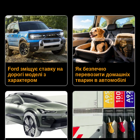
Ford зміщує ставку на
Як безпечно
дорогі моделі з
перевозити домашніх
характером
тварин в автомобілі