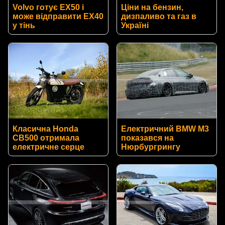
Volvo готує EX50 і
Ціни на бензин,
може відправити EX40
дизпаливо та газ в
у тінь
Україні
Класична Honda
Електричний BMW M3
CB500 отримала
показався на
електричне серце
Нюрбургрингу