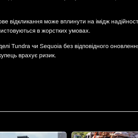
ове відкликання може вплинути на імідж надійнос
ористовуються в жорстких умовах.
елі Tundra чи Sequoia без відповідного оновлен
купець врахує ризик.