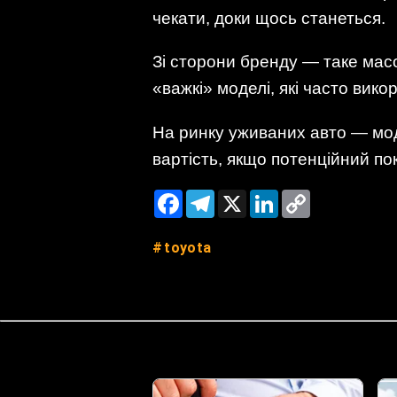
чекати, доки щось станеться.
Зі сторони бренду — таке мас
«важкі» моделі, які часто вик
На ринку уживаних авто — мод
вартість, якщо потенційний по
Facebook
Telegram
X
LinkedIn
Copy
Link
toyota