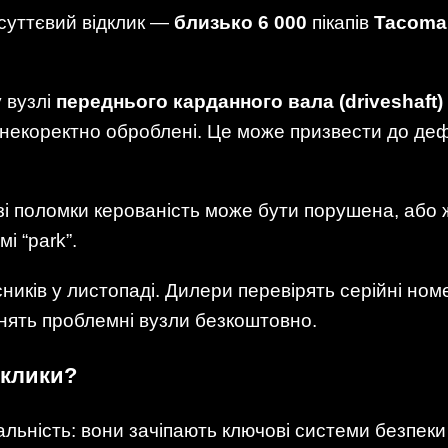
суттєвий відклик —
близько 6 000
пікапів
Tacoma
 вузлі
переднього карданного вала (driveshaft)
некоректно оброблені. Це може призвести до деф
зі поломки керованість може бути порушена, або
і “park”.
ників у листопаді. Дилери перевірять серійні но
амінять проблемні вузли безкоштовно.
дклики?
льність: вони зачіпають ключові системи безпеки 