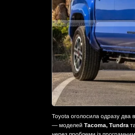
Toyota оголосила одразу два в
— моделей
Tacoma, Tundra
т
через проблеми із програмни