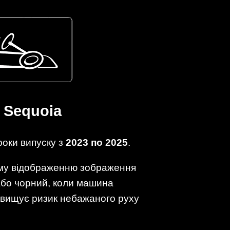
 Sequoia
роки випуску з
2023 по 2025
.
ому відображенню зображення
або чорний, коли машина
двищує ризик небажаного руху