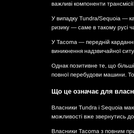
важливі компоненти трансмісі
У випадку Tundra/Sequoia — ка
ризику — саме в такому русі 
У Tacoma — передній карданни
виникнення надзвичайної ситуац
Однак позитивне те, що більш
повної перебудови машини. Toy
Що це означає для власни
Власники Tundra і Sequoia маю
можливості вже звернутись до
Власники Tacoma з повним при