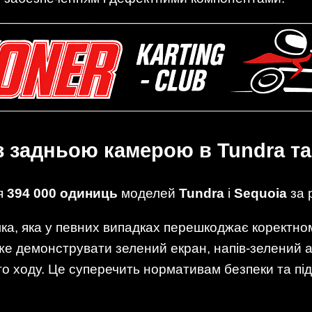
із задньою камерою в Tundra та
ся
394 000 одиниць
моделей
Tundra
і
Sequoia
за 
а, яка у певних випадках перешкоджає коректн
же демонструвати зелений екран, напів-зелений 
о ходу. Це суперечить нормативам безпеки та пі