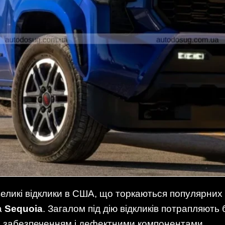
еликі відклики в США, що торкаються популярних 
а
Sequoia
. Загалом під дію відкликів потрапляють
м забезпеченням і дефектними компонентами.