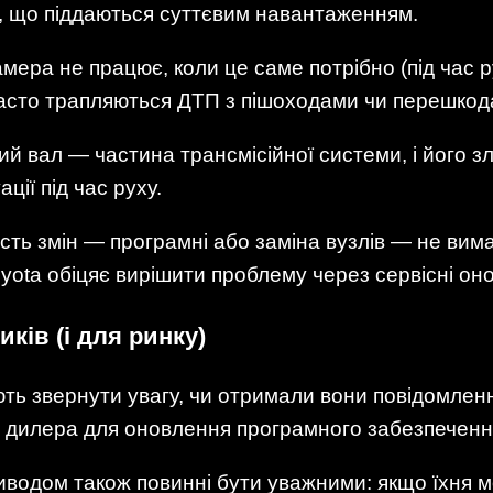
ї, що піддаються суттєвим навантаженням.
мера не працює, коли це саме потрібно (під час р
часто трапляються ДТП з пішоходами чи перешкода
й вал — частина трансмісійної системи, і його з
ії під час руху.
ість змін — програмні або заміна вузлів — не вим
ota обіцяє вирішити проблему через сервісні оно
ків (і для ринку)
ть звернути увагу, чи отримали вони повідомленн
 дилера для оновлення програмного забезпеченн
водом також повинні бути уважними: якщо їхня мо