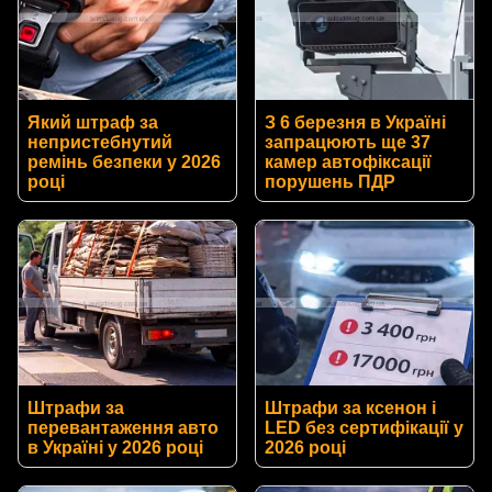
Який штраф за
З 6 березня в Україні
непристебнутий
запрацюють ще 37
ремінь безпеки у 2026
камер автофіксації
році
порушень ПДР
Штрафи за
Штрафи за ксенон і
перевантаження авто
LED без сертифікації у
в Україні у 2026 році
2026 році