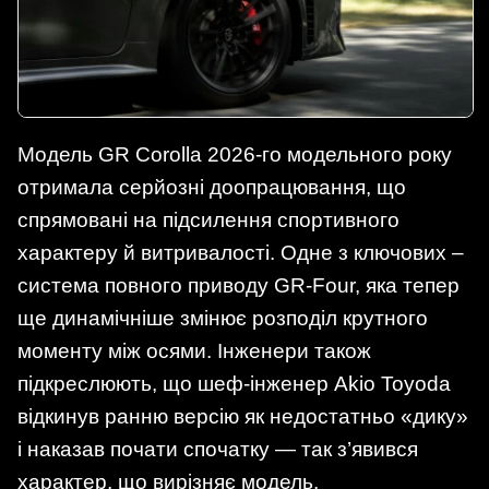
Модель GR Corolla 2026-го модельного року
отримала серйозні доопрацювання, що
спрямовані на підсилення спортивного
характеру й витривалості. Одне з ключових –
система повного приводу GR‑Four, яка тепер
ще динамічніше змінює розподіл крутного
моменту між осями. Інженери також
підкреслюють, що шеф-інженер Akio Toyoda
відкинув ранню версію як недостатньо «дику»
і наказав почати спочатку — так з’явився
характер, що вирізняє модель.