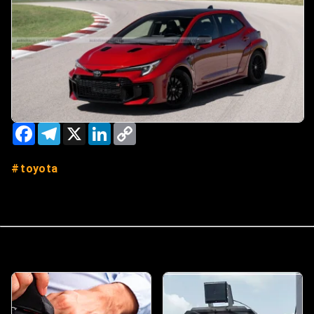
Facebook
Telegram
X
LinkedIn
Copy
Link
toyota