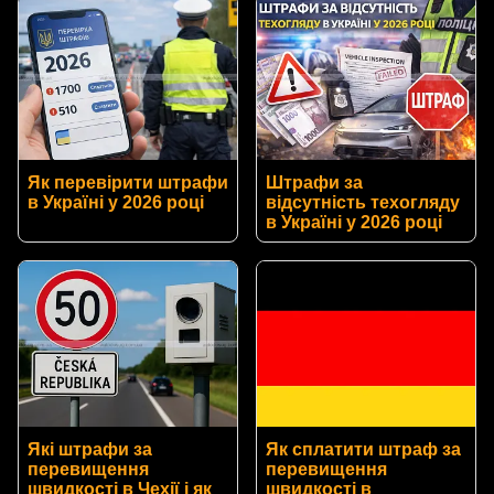
Як перевірити штрафи
Штрафи за
в Україні у 2026 році
відсутність техогляду
в Україні у 2026 році
Які штрафи за
Як сплатити штраф за
перевищення
перевищення
швидкості в Чехії і як
швидкості в