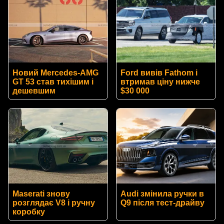
Новий Mercedes-AMG
Ford вивів Fathom і
GT 53 став тихішим і
втримав ціну нижче
дешевшим
$30 000
Maserati знову
Audi змінила ручки в
розглядає V8 і ручну
Q9 після тест-драйву
коробку