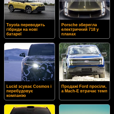
Toyota переводить
Porsche зберегла
гібриди на нові
електричний 718 у
батареї
планах
Lucid зсуває Cosmos і
Продажі Ford просіли,
перебудовує
а Mach-E втрачає темп
компанію