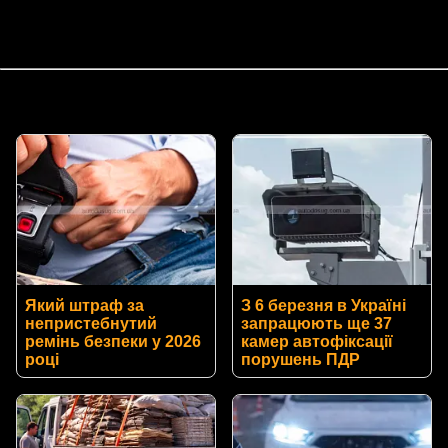
Який штраф за
З 6 березня в Україні
непристебнутий
запрацюють ще 37
ремінь безпеки у 2026
камер автофіксації
році
порушень ПДР