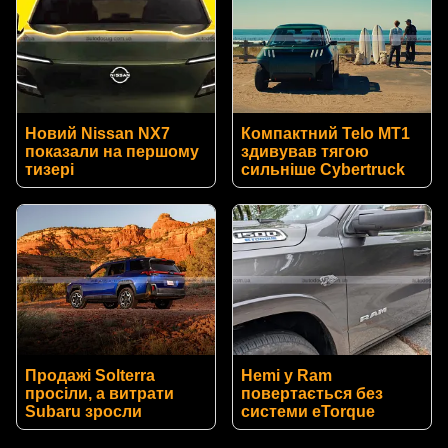
Новий Nissan NX7
Компактний Telo MT1
показали на першому
здивував тягою
тизері
сильніше Cybertruck
Продажі Solterra
Hemi у Ram
просіли, а витрати
повертається без
Subaru зросли
системи eTorque