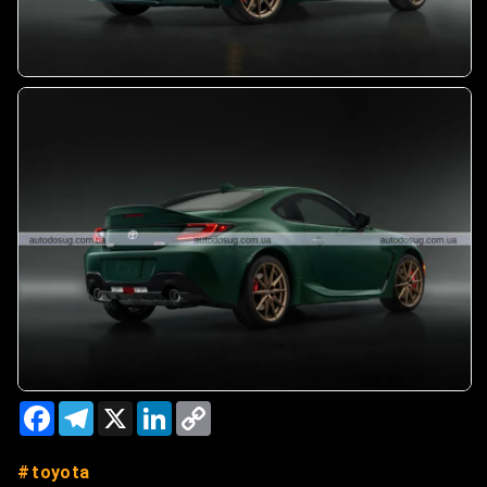
Facebook
Telegram
X
LinkedIn
Copy
Link
toyota