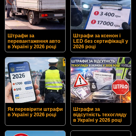
Штрафи за
Штрафи за ксенон і
перевантаження авто
LED без сертифікації у
в Україні у 2026 році
2026 році
Як перевірити штрафи
Штрафи за
в Україні у 2026 році
відсутність техогляду
в Україні у 2026 році