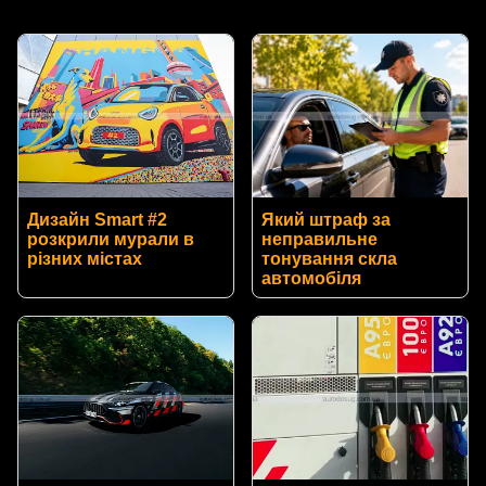
Дизайн Smart #2
Який штраф за
розкрили мурали в
неправильне
різних містах
тонування скла
автомобіля