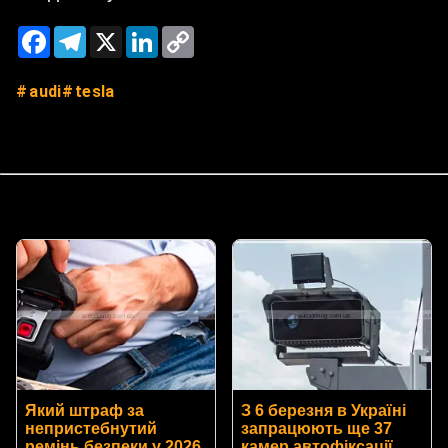
Facebook
Telegram
X
LinkedIn
Copy
Link
audi
tesla
Який штраф за
З 6 березня в Україні
непристебнутий
запрацюють ще 37
ремінь безпеки у 2026
камер автофіксації