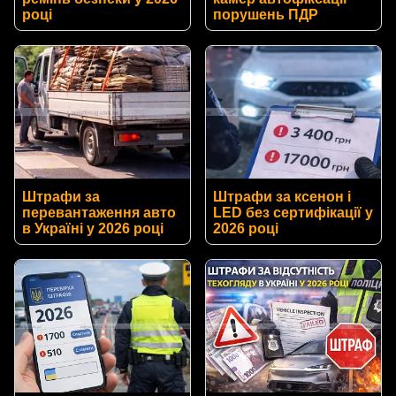
році
порушень ПДР
Штрафи за
Штрафи за ксенон і
перевантаження авто
LED без сертифікації у
в Україні у 2026 році
2026 році