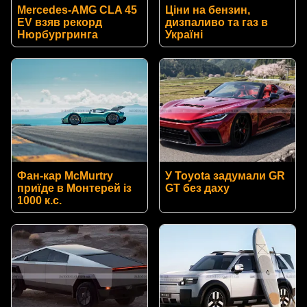
Mercedes-AMG CLA 45
Ціни на бензин,
EV взяв рекорд
дизпаливо та газ в
Нюрбургринга
Україні
Фан-кар McMurtry
У Toyota задумали GR
приїде в Монтерей із
GT без даху
1000 к.с.