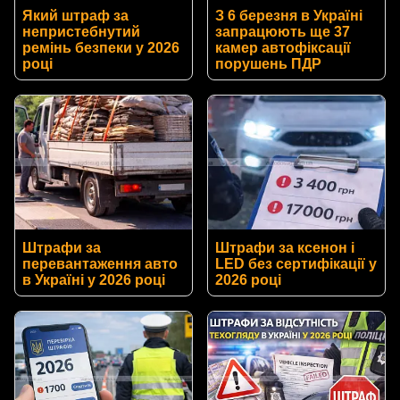
Який штраф за
З 6 березня в Україні
непристебнутий
запрацюють ще 37
ремінь безпеки у 2026
камер автофіксації
році
порушень ПДР
Штрафи за
Штрафи за ксенон і
перевантаження авто
LED без сертифікації у
в Україні у 2026 році
2026 році