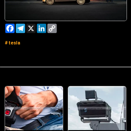
Facebook
Telegram
X
LinkedIn
Copy
Link
tesla