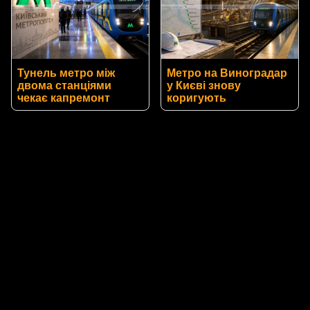
Тунель метро між
Метро на Виноградар
двома станціями
у Києві знову
чекає капремонт
коригують