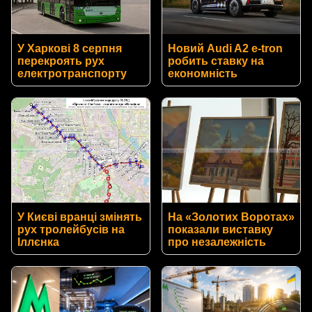
У Харкові 8 серпня
Новий Audi A2 e-tron
перекроять рух
робить ставку на
електротранспорту
економність
У Києві вранці змінять
На «Золотих Воротах»
рух тролейбусів на
показали виставку
Іллєнка
про незалежність