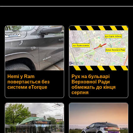
Hemi у Ram
Рух на бульварі
повертається без
Верховної Ради
системи eTorque
обмежать до кінця
серпня