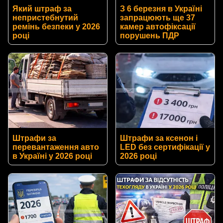
Який штраф за
З 6 березня в Україні
непристебнутий
запрацюють ще 37
ремінь безпеки у 2026
камер автофіксації
році
порушень ПДР
Штрафи за
Штрафи за ксенон і
перевантаження авто
LED без сертифікації у
в Україні у 2026 році
2026 році