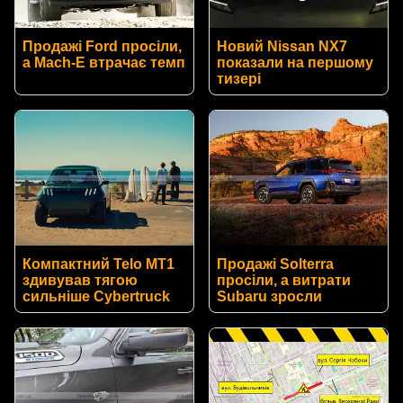
Продажі Ford просіли,
Новий Nissan NX7
а Mach-E втрачає темп
показали на першому
тизері
Компактний Telo MT1
Продажі Solterra
здивував тягою
просіли, а витрати
сильніше Cybertruck
Subaru зросли