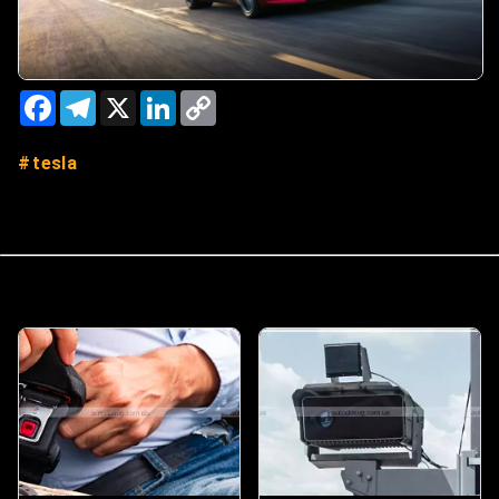
Facebook
Telegram
X
LinkedIn
Copy
Link
tesla