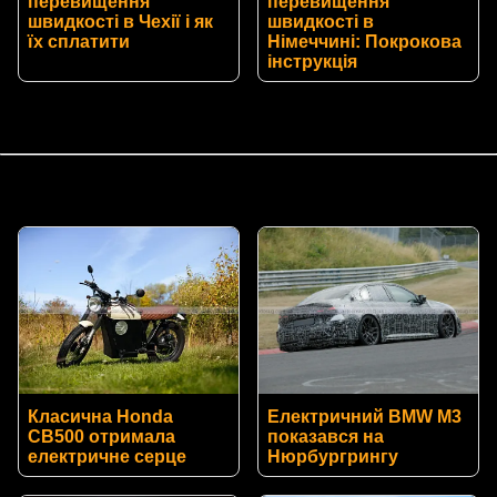
перевищення
перевищення
швидкості в Чехії і як
швидкості в
їх сплатити
Німеччині: Покрокова
інструкція
Класична Honda
Електричний BMW M3
CB500 отримала
показався на
електричне серце
Нюрбургрингу