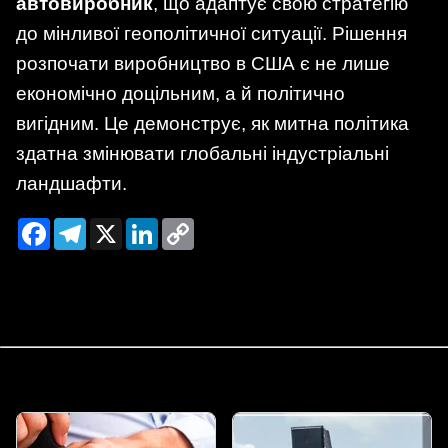
автовиробник
, що адаптує свою стратегію
до мінливої геополітичної ситуації. Рішення
розпочати виробництво в США є не лише
економічно доцільним, а й політично
вигідним. Це демонструє, як митна політика
здатна змінювати глобальні індустріальні
ландшафти.
Facebook
Telegram
X
LinkedIn
Copy
Link