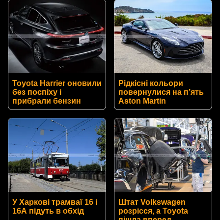
Toyota Harrier оновили
Рідкісні кольори
без поспіху і
повернулися на п’ять
прибрали бензин
Aston Martin
У Харкові трамваї 16 і
Штат Volkswagen
16А підуть в обхід
розрісся, а Toyota
пішла вперед