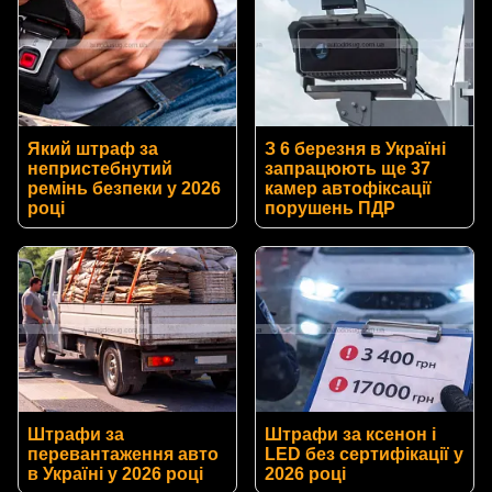
Який штраф за
З 6 березня в Україні
непристебнутий
запрацюють ще 37
ремінь безпеки у 2026
камер автофіксації
році
порушень ПДР
Штрафи за
Штрафи за ксенон і
перевантаження авто
LED без сертифікації у
в Україні у 2026 році
2026 році