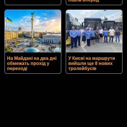
На Майдані на два дні
У Києві на маршрути
обмежать прохід у
вийшли ще 8 нових
переході
тролейбусів