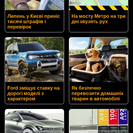
Липень у Києві приніс
На мосту Метро на три
тисячі штрафів і
дні звузять рух
перевірок
Ford зміщує ставку на
Як безпечно
дорогі моделі з
перевозити домашніх
характером
тварин в автомобілі