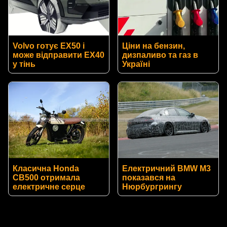
Volvo готує EX50 і
Ціни на бензин,
може відправити EX40
дизпаливо та газ в
у тінь
Україні
Класична Honda
Електричний BMW M3
CB500 отримала
показався на
електричне серце
Нюрбургрингу