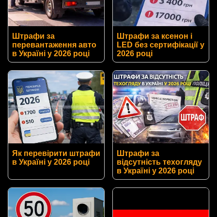
Штрафи за
Штрафи за ксенон і
перевантаження авто
LED без сертифікації у
в Україні у 2026 році
2026 році
Як перевірити штрафи
Штрафи за
в Україні у 2026 році
відсутність техогляду
в Україні у 2026 році