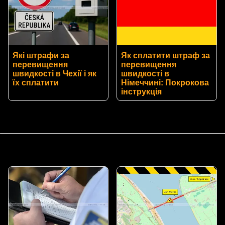
Які штрафи за
Як сплатити штраф за
перевищення
перевищення
швидкості в Чехії і як
швидкості в
їх сплатити
Німеччині: Покрокова
інструкція