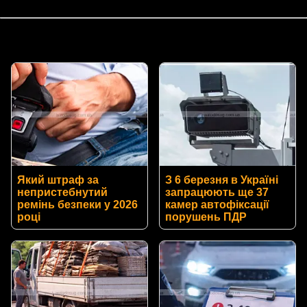
Який штраф за
З 6 березня в Україні
непристебнутий
запрацюють ще 37
ремінь безпеки у 2026
камер автофіксації
році
порушень ПДР