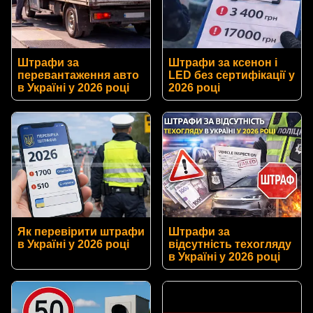
Штрафи за
Штрафи за ксенон і
перевантаження авто
LED без сертифікації у
в Україні у 2026 році
2026 році
Як перевірити штрафи
Штрафи за
в Україні у 2026 році
відсутність техогляду
в Україні у 2026 році