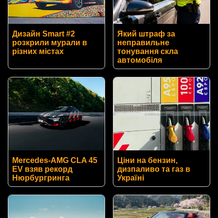
Дизайн Smart #2
Який штраф за
розкрили мурали в
неправильне
різних містах
тонування скла
автомобіля
Mercedes-AMG CLA 45
Ціни на бензин,
EV взяв рекорд
дизпаливо та газ в
Нюрбургринга
Україні