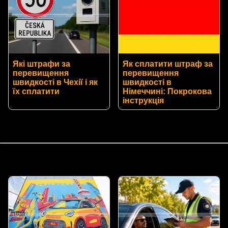
Які штрафи за
Як сплатити штраф за
перевищення
перевищення
швидкості в Чехії і як
швидкості в
їх сплатити
Німеччині: Покрокова
інструкція