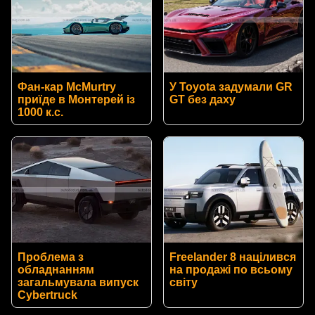
Фан-кар McMurtry
У Toyota задумали GR
приїде в Монтерей із
GT без даху
1000 к.с.
Проблема з
Freelander 8 націлився
обладнанням
на продажі по всьому
загальмувала випуск
світу
Cybertruck