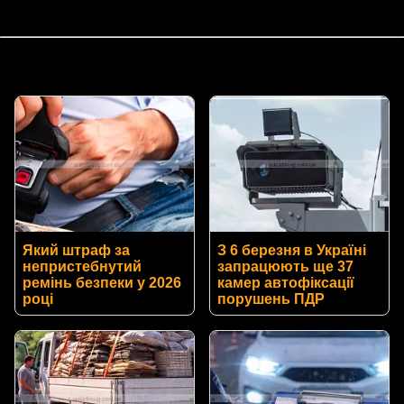
Який штраф за
З 6 березня в Україні
непристебнутий
запрацюють ще 37
ремінь безпеки у 2026
камер автофіксації
році
порушень ПДР