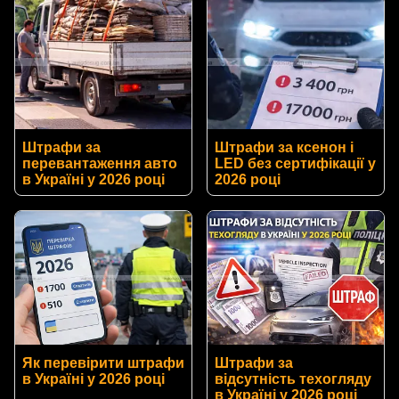
Штрафи за
Штрафи за ксенон і
перевантаження авто
LED без сертифікації у
в Україні у 2026 році
2026 році
Як перевірити штрафи
Штрафи за
в Україні у 2026 році
відсутність техогляду
в Україні у 2026 році