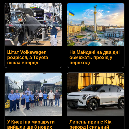
Штат Volkswagen
На Майдані на два дні
розрісся, а Toyota
обмежать прохід у
пішла вперед
переході
У Києві на маршрути
Липень приніс Kia
вийшли ще 8 нових
рекорд і сильний