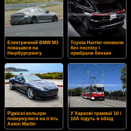
Електричний BMW M3
Toyota Harrier оновили
показався на
без поспіху і
Нюрбургрингу
прибрали бензин
Рідкісні кольори
У Харкові трамваї 16 і
повернулися на п’ять
16А підуть в обхід
Aston Martin