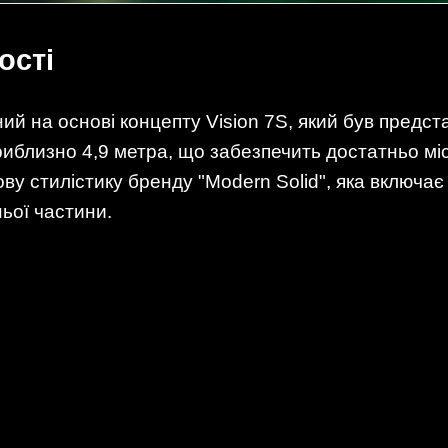
ості
й на основі концепту Vision 7S, який був предст
близно 4,9 метра, що забезпечить достатньо місц
у стилістику бренду "Modern Solid", яка включає 
ьої частини.