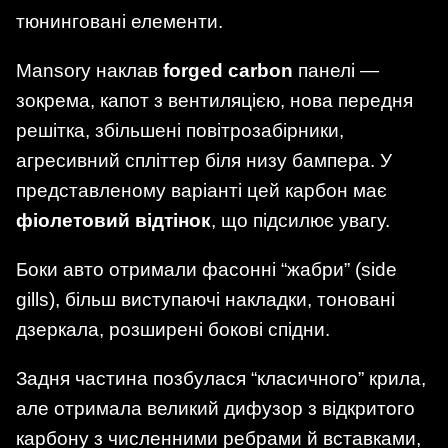
тюнинговані елементи.
Mansory наклав
forged carbon
панелі —
зокрема, капот з вентиляцією, нова передня
решітка, збільшені повітрозабірники,
агресивний спліттер біля низу бампера. У
представленому варіанті цей карбон має
фіолетовий відтінок
, що підсилює увагу.
Боки авто отримали фасонні “жабри” (side
gills), більш виступаючі накладки, тоновані
дзеркала, розширені бокові спідни.
Задня частина позбулася “класичного” крила,
але отримала великий дифузор з відкритого
карбону з численними ребрами й вставками,