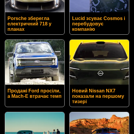
Porsche зберегла
Lucid зсуває Cosmos і
електричний 718 у
перебудовує
планах
компанію
Продажі Ford просіли,
Новий Nissan NX7
а Mach-E втрачає темп
показали на першому
тизері