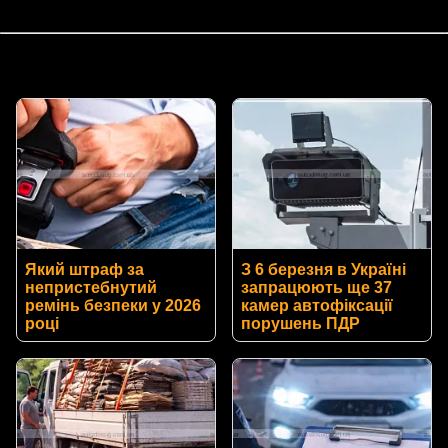
Який штраф за
З 6 березня в Україні
непристебнутий
запрацюють ще 37
ремінь безпеки у 2026
камер автофіксації
році
порушень ПДР