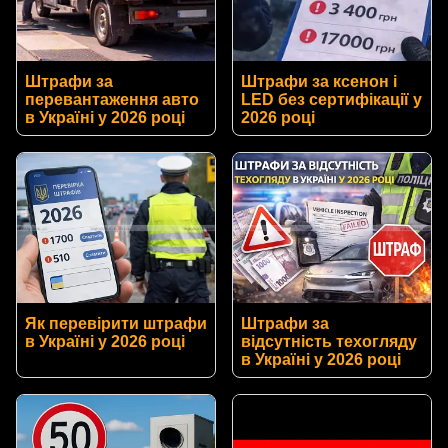
Штрафи за
Штрафи за ксенон і
перевантаження авто
LED без сертифікації у
в Україні у 2026 році
2026 році
Як перевірити штрафи
Штрафи за
в Україні у 2026 році
відсутність техогляду
в Україні у 2026 році