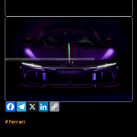
Facebook
Telegram
X
LinkedIn
Copy
Link
ferrari