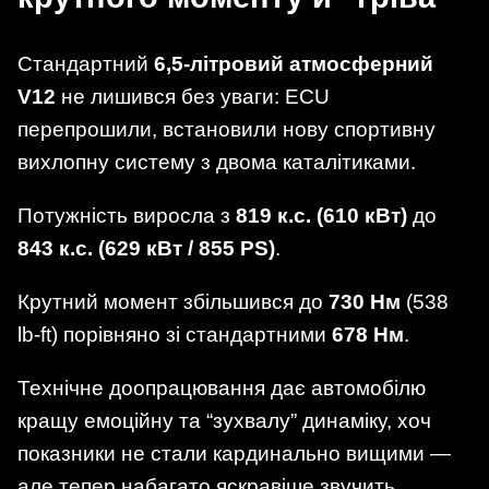
Стандартний
6,5-літровий атмосферний
V12
не лишився без уваги: ECU
перепрошили, встановили нову спортивну
вихлопну систему з двома каталітиками.
Потужність виросла з
819 к.с. (610 кВт)
до
843 к.с. (629 кВт / 855 PS)
.
Крутний момент збільшився до
730 Нм
(538
lb-ft) порівняно зі стандартними
678 Нм
.
Технічне доопрацювання дає автомобілю
кращу емоційну та “зухвалу” динаміку, хоч
показники не стали кардинально вищими —
але тепер набагато яскравіше звучить,