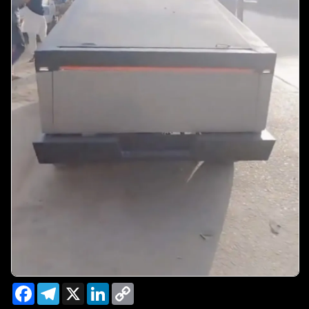
Facebook
Telegram
X
LinkedIn
Copy
Link