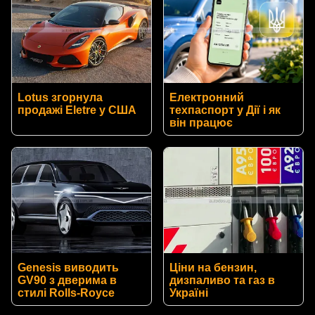
Lotus згорнула
Електронний
продажі Eletre у США
техпаспорт у Дії і як
він працює
Genesis виводить
Ціни на бензин,
GV90 з дверима в
дизпаливо та газ в
стилі Rolls-Royce
Україні