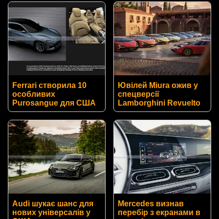
Ferrari створила 10
Ювілей Miura ожив у
особливих
спецверсії
Purosangue для США
Lamborghini Revuelto
Audi шукає шанс для
Mercedes визнав
нових універсалів у
перебір з екранами в