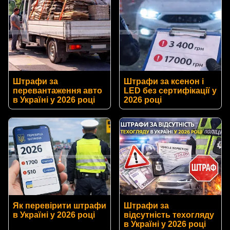
Штрафи за
Штрафи за ксенон і
перевантаження авто
LED без сертифікації у
в Україні у 2026 році
2026 році
Як перевірити штрафи
Штрафи за
в Україні у 2026 році
відсутність техогляду
в Україні у 2026 році