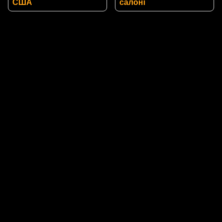
США
салоні