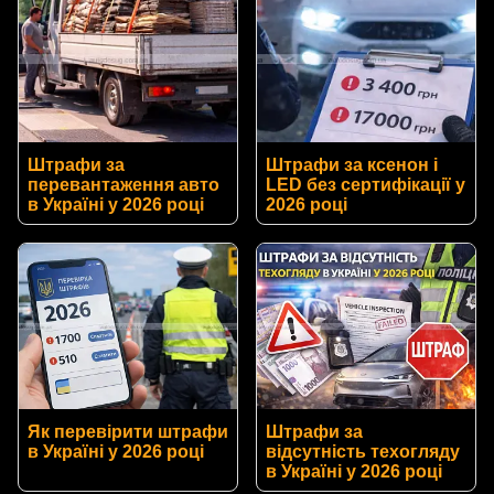
Штрафи за
Штрафи за ксенон і
перевантаження авто
LED без сертифікації у
в Україні у 2026 році
2026 році
Як перевірити штрафи
Штрафи за
в Україні у 2026 році
відсутність техогляду
в Україні у 2026 році