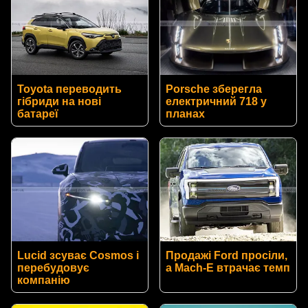
Toyota переводить
Porsche зберегла
гібриди на нові
електричний 718 у
батареї
планах
Lucid зсуває Cosmos і
Продажі Ford просіли,
перебудовує
а Mach-E втрачає темп
компанію