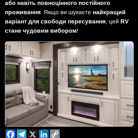
або навіть повноцінного постійного
проживання
. Якщо ви шукаєте
найкращий
варіант для свободи пересування
, цей
RV
стане чудовим вибором
!
Facebook
Telegram
X
LinkedIn
Copy
Link