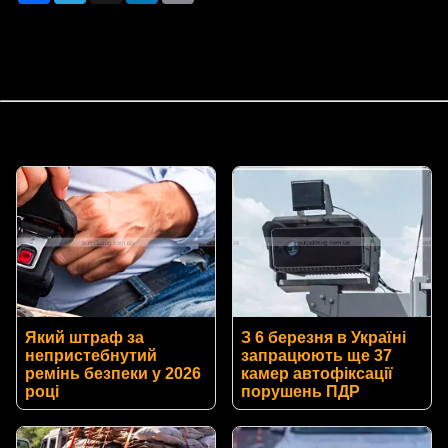
Який штраф за
З 6 березня в Україні
непристебнутий
запрацюють ще 37
ремінь безпеки у 2026
камер автофіксації
році
порушень ПДР