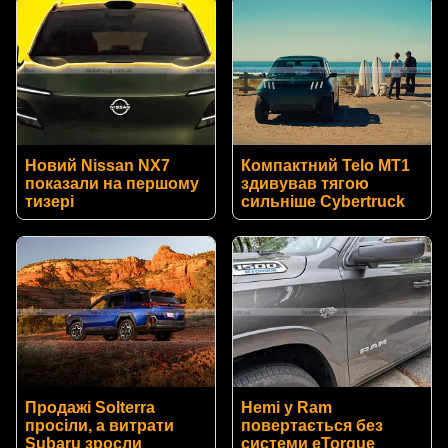
Новий Nissan NX7
Компактний Telo MT1
показали на першому
здивував тягою
тизері
сильніше Cybertruck
Продажі Solterra
Hemi у Ram
просіли, а витрати
повертається без
Subaru зросли
системи eTorque