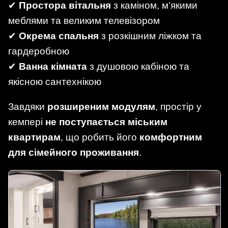
✔
Простора вітальня
з каміном, м’якими
меблями та великим телевізором
✔
Окрема спальня
з розкішним ліжком та
гардеробною
✔
Ванна кімната
з душовою кабіною та
якісною сантехнікою
Завдяки
розширеним модулям
, простір у
кемпері
не поступається міським
квартирам
, що робить його
комфортним
для сімейного проживання
.