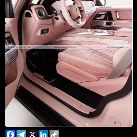
Facebook
Telegram
X
LinkedIn
Copy
Link