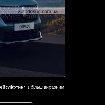
фейсліфтинг
із більш виразним