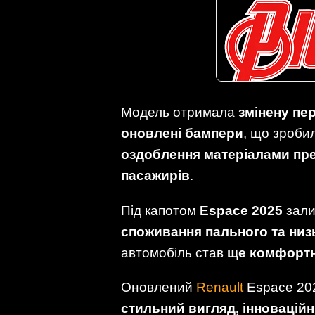
Модель отримала
змінену пе
оновлені бампери
, що зроби
оздоблення матеріалами пр
пасажирів
.
Під капотом
Espace 2025
зали
споживання пального та низ
автомобіль став
ще комфортн
Оновлений
Renault
Espace 202
стильний вигляд, інноваційн