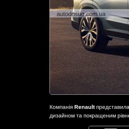
Компанія
Renault
представил
дизайном та покращеним рівн