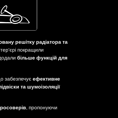
вану решітку радіатора та
інтер'єрі покращили
 додали
більше функцій для
що забезпечує
ефективне
ідвіски та шумоізоляції
кросоверів
, пропонуючи