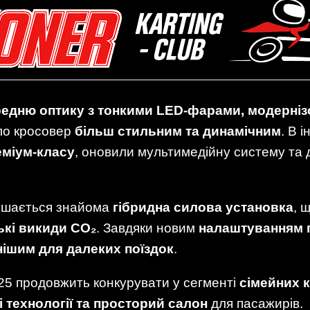
редню оптику з тонкими LED-фарами, модернізо
ло кросовер
більш стильним та динамічним
. В 
еміум-класу
, оновили мультимедійну систему та
шається знайома
гібридна силова установка
, 
ькі викиди CO₂
. Завдяки новим
налаштуванням п
ішим для далеких поїздок
.
5 продовжить конкурувати у сегменті
сімейних 
і технології та просторий салон
для пасажирів.